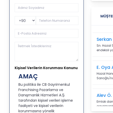
MÜŞTE
Telefon Kodu
Serkan 
Sn. Hazal 
endeksli ya
E. Oya 
Kişisel Verilerin Korunması Kanunu
Hazal Hanı
AMAÇ
Sarıoğlu'na
Bu politika ile CB Gayrimenkul
Franchising Pazarlama ve
Alev Ö
Danışmanlık Hizmetleri A.Ş.
tarafından kişisel verileri işleme
Emlak danı
faaliyeti ve kişisel verilerin
gayrimenku
korunmasına yönelik
olduğumuzu