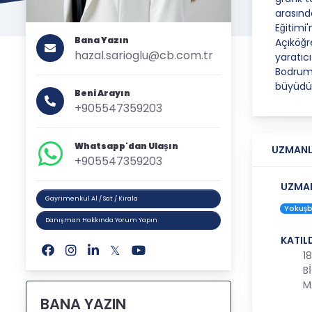
arasın
Eğitim
Bana Yazın
Açıköğ
hazal.sarioglu@cb.com.tr
yaratı
Bodrum'
büyüdüğ
Beni Arayın
+905547359203
Whatsapp'dan Ulaşın
UZMANL
+905547359203
UZMAN
Gayrimenkul Al / Sat / Kirala
Yokuşb
Danışman Hakkında Yorum Yapın
KATIL
1
B
M
BANA YAZIN