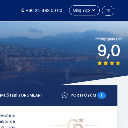
Giriş Yap
+90 212 488 00 00
TR
Portföy İşlem Hızı
9,0
MÜŞTERİ YORUMLARI
PORTFÖYÜM
1
site'si
ektörde
6 yılları