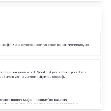
erdiğiniz profesyonel beceri ve insan odaklı, memnuniyete
 oldukça memnun kaldık. Şirket çalışma arkadaşınız Hazal
izde kendisiyle her zaman iletişimde olacağız.
ihinden itibaren, Muğla - Bodrum'da bulunan
layışı ile vermiş olduğu hizmetten son derece memnun
 güler yüzle, özveriyle taleplerimizi karşılamakta hiçbir aksama