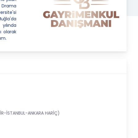
ı Drama
site'si
uğla'da
yılında
ı olarak
ım.
ZMİR-İSTANBUL-ANKARA HARİÇ)