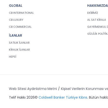
tarafından kişisel veriler
GLOBAL
HAKKIMIZDA
mevzuatta öngörülen genel ilke
ve hükümlere uygun olarak
CB INTERNATIONAL
EKİBİMİZ
işlenecektir. Bu kapsamda, CB
CB LUXURY
AL SAT KİRALA
Gayrimenkul Franchising
CB COMMERCIAL
GAYRİMENKUL 
Pazarlama ve Danışmanlık
Hizmetleri A.Ş.; KVKK ile ilgili
GİZLİLİK POLİTİ
İLANLAR
uluslararası ve ulusal mevzuata
SATILIK İLANLAR
uygun olarak kişisel verilerin
işlenmesinde aşağıda sıralanan
KİRALIK İLANLAR
ilkelere uygun hareket
HEPSİ
etmektedir.
1. Hukuka ve Dürüstlük
Kuralına Uygun Kişisel Veri
İşleme Faaliyetlerinde
Bulunma
Web Sitesi Aydınlatma Metni
Kişisel Verilerin Korunması ve
CB Gayrimenkul Franchising
Pazarlama ve Danışmanlık
Telif Hakkı 2026©
Coldwell Banker Türkiye Kıbrıs
. Bütün haklar
Hizmetleri A.Ş.; kişisel verilerin
işlenmesi faaliyetleri