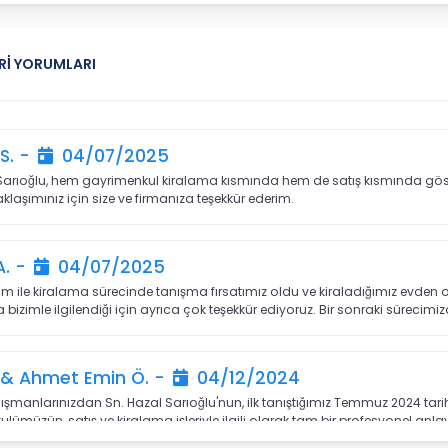
Rİ YORUMLARI
S. -
04/07/2025
Sarıoğlu, hem gayrimenkul kiralama kısmında hem de satış kısmında göst
klaşımınız için size ve firmanıza teşekkür ederim.
A. -
04/07/2025
m ile kiralama sürecinde tanışma fırsatımız oldu ve kiraladığımız evden
 bizimle ilgilendiği için ayrıca çok teşekkür ediyoruz. Bir sonraki sürecim
. & Ahmet Emin Ö. -
04/12/2024
şmanlarınızdan Sn. Hazal Sarıoğlu'nun, ilk tanıştığımız Temmuz 2024 tar
lümüzün, satış ve kiralama işleriyle ilgili olarak tam bir profesyonel an
 belirtirim. Kendisi hiç bıkmadan ve yorulmadan, sabırla ve her seferinde