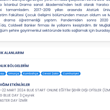
da İstanbul Drama sanat Akademisi'nden tezli olarak Yaratıc
i'ni tamamladım. 2017-2019 yılları arasında Atatürk Üniver
retim Fakültesi Çocuk Gelişimi bölümünden mezun oldum ve M
cı drama öğretmenliği yaptım. Pandemiden sonra 2020 
da, Coldwell Banker firması ile yollarımı kesiştirdim. Bir Muğlal
üm şehire gayrimenkul sektöründe katkı sağlamak için buraday
IK ALANLARIM
LIK BÖLGELERİM
aşı
Umurça
Kumbahçe
Cevat Şakir
Cumhuriyet
DIĞIM ETKİNLİKLER
8-22 MART 2024 BLUE START ONLINE EĞİTİM ŞEHİR DIŞI OFİSLER (İ
İG BLUE DAY 3.Çeyrek
ASTER DAY İZMİR