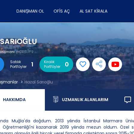
DANIŞMAN OL
OFIS AÇ
AL SAT KIRALA
 SARIOĞLU
anışmanı
@CB ELİT 2
Satılık
Kiralık
1
0
Portföyler
Portföyler
ışmanlar
Hazal Sarıoğlu
HAKKIMDA
UZMANLIK ALANLARIM
ılında Muğla'da doğdum. 2013 yılında İstanbul Marmara Üniver
 Öğretmenliği'ni kazanarak 2019 yılında mezun oldum. Özel s
asarım alanıyla ilgili birçok yerel firmada çalıştıktan sonra 2015-201