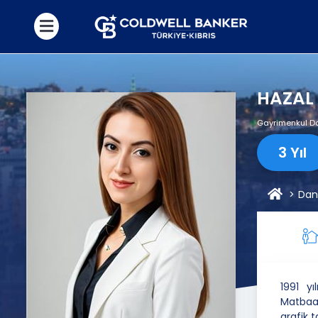
HAZAL
Gayrimenkul D
3 Yıl
Dan
1991 y
Matbaa
grafik t