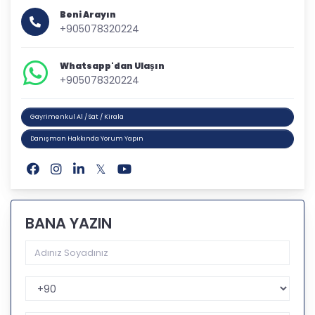
Beni Arayın
+905078320224
Whatsapp'dan Ulaşın
+905078320224
Gayrimenkul Al / Sat / Kirala
Danışman Hakkında Yorum Yapın
BANA YAZIN
Telefon Kodu