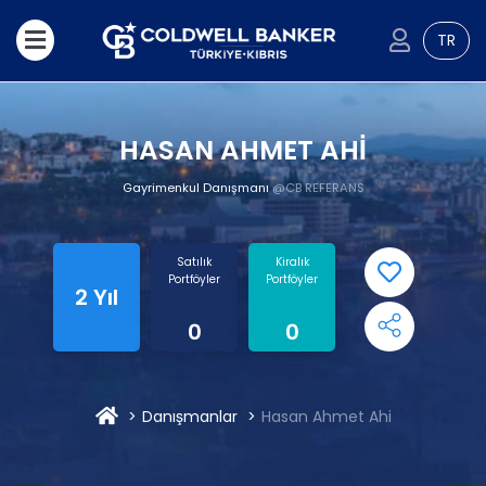
TR
HASAN AHMET AHİ
Gayrimenkul Danışmanı
@CB REFERANS
Satılık
Kiralık
Portföyler
Portföyler
2 Yıl
0
0
Danışmanlar
Hasan Ahmet Ahi