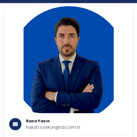
Bana Yazın
hakan.coskun@cb.com.tr