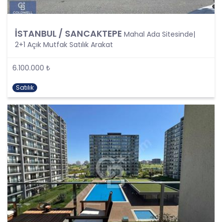
Şartlarından Bir veya Birkaçına Dayalı Olarak
Kanunun 4. Maddedeki Temel İlkelerin Tümüne
Uygun Şekilde Yürütülmesi
İSTANBUL / SANCAKTEPE
Mahal Ada Sitesinde|
Kişisel veriler kural olarak, KVK Kanunu’nun 5.
2+1 Açık Mutfak Satılık Arakat
maddesinde belirtilen şartlardan bir veya
birkaçına uygun olarak işlenecek CB Gayrimenkul
6.100.000 ₺
Franchising Pazarlama ve Danışmanlık Hizmetleri
A.Ş. tarafından, Şirket iş birimlerinin yürütmekte
Satılık
olduğu kişisel veri işleme faaliyetlerinin bu
şartlardan bir veya bir kaçına dayalı olarak
yürütülüp yürütülmediği tespit edilecek, bu
şartlardan bir veya bir kaçını sağlamayan kişisel
veri işleme faaliyetleri süreçlerde yer
almayacaktır. Kişisel veri işleme faaliyetlerinin
kişisel veri işleme şartlarından bir veya birkaçına
dayalı olarak yürütülmesinin sağlanmasının yanı
sıra tüm kişisel veri işleme faaliyetlerinde KVK
Kanunu’nun 4üncü maddesinde belirtilen ve
Politikanın III. bölümlerinde belirtilen tüm ilkelere
uygun hareket edilmesi ve söz konusu ilkeleri
içinde barındırması sağlanacaktır. Özel nitelikteki