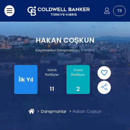
TR
HAKAN COŞKUN
Gayrimenkul Danışmanı
@CB MASAL
Satılık
Kiralık
Portföyler
Portföyler
İlk Yıl
11
2
Danışmanlar
Hakan Coşkun