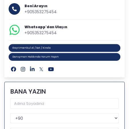
Beni Arayın
+905353275454
Whatsapp'dan Ulaşın
+905353275454
Gayrimenkul Al / Sat / Kirala
Danışman Hakkında Yorum Yapın
BANA YAZIN
Telefon Kodu