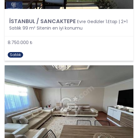
kişisel verilerin işlenmesi, üçüncü kişilere ve
yurtdışına aktarılması konusunda KVK Kanunu’nda
öngörülen özel hükümler de dikkate alınarak
İSTANBUL / SANCAKTEPE
Evre Gedizler 1.Etap | 2+1
kişisel veri işleme faaliyetleri yerine getirilecek;
Satılık 99 m² Sitenin en iyi konumu
yukarıda belirtilen hususların yanında bu
durumlarda kanunun aradığı özel gereklilikler de
8.750.000 ₺
yerine getirilerek kişisel veri işleme faaliyetleri
gerçekleştirilecektir.
Satılık
KİŞİSEL VERİLERİN İŞLENME
ŞARTLARI
1. Kişisel Verilerin Tespiti ve İşlenmesi
KVKK uyarınca, kişisel veri “Kimliği belirli veya
belirlenebilir gerçek kişiye ilişkin her türlü bilgi”
olarak tanımlanmıştır. Kişisel veri kavramı sadece
ad, soyad, doğum yeri, doğum tarihi gibi kişilerin
tanınmasını ve teşhisini sağlayan bilgilerden
ibaret olmayıp ayrıca kişilerin fiziksel, sosyal,
kültürel, ekonomik, psikolojik tüm bilgilerini de