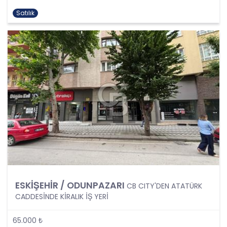
kişisel verilerin işlenmesi, üçüncü kişilere ve
Satılık
yurtdışına aktarılması konusunda KVK Kanunu’nda
öngörülen özel hükümler de dikkate alınarak
kişisel veri işleme faaliyetleri yerine getirilecek;
yukarıda belirtilen hususların yanında bu
durumlarda kanunun aradığı özel gereklilikler de
yerine getirilerek kişisel veri işleme faaliyetleri
gerçekleştirilecektir.
KİŞİSEL VERİLERİN İŞLENME
ŞARTLARI
1. Kişisel Verilerin Tespiti ve İşlenmesi
KVKK uyarınca, kişisel veri “Kimliği belirli veya
belirlenebilir gerçek kişiye ilişkin her türlü bilgi”
olarak tanımlanmıştır. Kişisel veri kavramı sadece
ESKİŞEHİR / ODUNPAZARI
ad, soyad, doğum yeri, doğum tarihi gibi kişilerin
CB CITY'DEN ATATÜRK
tanınmasını ve teşhisini sağlayan bilgilerden
CADDESİNDE KİRALIK İŞ YERİ
ibaret olmayıp ayrıca kişilerin fiziksel, sosyal,
kültürel, ekonomik, psikolojik tüm bilgilerini de
65.000 ₺