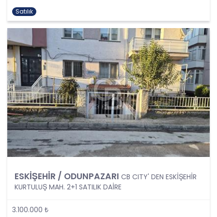
138. maddesine ve KVK Kanunu’nun 4. ve 7.
Satılık
maddelerine uygun olarak; işledikleri kişisel verileri,
yalnızca ilgili mevzuat ve kanunlarda öngörülen
veya kişisel veri işleme amacının gerektirdiği süre
kadar muhafaza edecektir. CB Gayrimenkul
Franchising Pazarlama ve Danışmanlık Hizmetleri
A.Ş. öncelikle ilgili mevzuatta kişisel verilerin
saklanması için bir süre öngörülüp
öngörülmediğini tespit edecek, bir süre
belirlenmişse bu süreye uygun davranacak, bir
süre belirlenmemişse kişisel verileri işlendikleri
amaç için gerekli olan süre kadar muhafaza
edecektir. Sürenin bitimi veya işlenmesini
gerektiren sebeplerin ortadan kalkması halinde
kişisel veriler CB CB Gayrimenkul Franchising
Pazarlama ve Danışmanlık Hizmetleri A.Ş.
tarafından silinecek, yok edilecek veya anonim
ESKİŞEHİR / ODUNPAZARI
CB CITY' DEN ESKİŞEHİR
hale getirilecektir.
KURTULUŞ MAH. 2+1 SATILIK DAİRE
6. Kişisel Veri İşleme Faaliyetlerinin Kanunun 5
3.100.000 ₺
inci Maddesinde Belirtilen Kişisel Veri İşleme