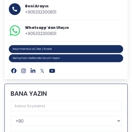
Beni Arayın
+905332300831
Whatsapp'dan Ulaşın
+905332300831
Gayrimenkul Al / Sat / Kirala
Danışman Hakkında Yorum Yapın
BANA YAZIN
Telefon Kodu