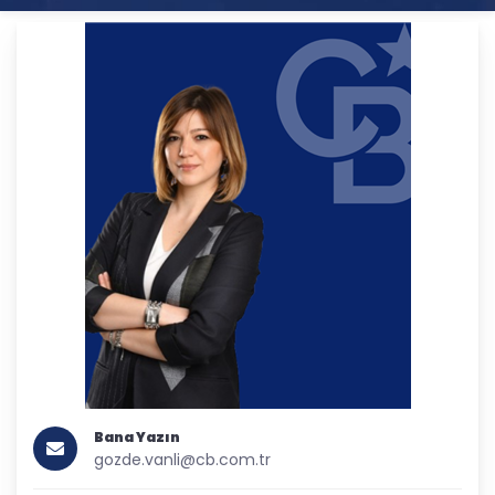
Bana Yazın
gozde.vanli@cb.com.tr