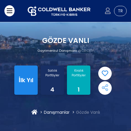
TR
GÖZDE VANLI
Gayrimenkul Danışmanı
@CB CITY
Satılık
Kiralık
Portföyler
Portföyler
İlk Yıl
4
1
Danışmanlar
Gözde Vanlı