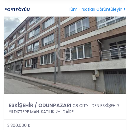
amaçla işleneceğini belirlemekle ve bu amaçları
kişisel veriler işlenmeden önce veri sahiplerinin
Tüm Fırsatları Görüntüleyin
PORTFÖYÜM
bilgisine sunmakla yükümlüdür. Kişisel veriler
belirtilen meşru ve hukuka uygun amaçlar
dışında işlenmeyecektir..
4. İşlendikleri Amaçla Bağlantılı, Sınırlı ve Ölçülü
Olma
CB Gayrimenkul Franchising Pazarlama ve
Danışmanlık Hizmetleri A.Ş.; kişisel verileri
belirlenen amaçların gerçekleştirilmesine elverişli
bir biçimde işleyecek ve amacın
gerçekleştirilmesi ile ilgili olmayan veya ihtiyaç
duyulmayan kişisel verilerin işlenmesinden
kaçınacaktır.
5. İlgili Mevzuatta Öngörülen veya İşlendikleri
ESKİŞEHİR / ODUNPAZARI
CB CITY ' DEN ESKİŞEHİR
Amaç İçin Gerekli Olan Süre Kadar Muhafaza
YILDIZTEPE MAH. SATILIK 2+1 DAİRE
Etme
CB Gayrimenkul Franchising Pazarlama ve
3.300.000 ₺
Danışmanlık Hizmetleri A.Ş. Türk Ceza Kanunu’nun