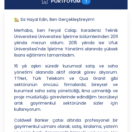
PORTFÖYÜM
1
Danışmanlık Hizmetleri A.Ş.; kişisel verilerin
işlenmesi faaliyetleri kapsamında hukuka ve
dürüstlük kurallarına uygun hareket etmekle
🏡 Siz Hayal Edin, Ben Gerçekleştireyim!
yükümlüdür. Bu kapsamda, orantılılık gereklilikleri
dikkate alınacakve kişisel verileri işleme amacı
Merhaba, ben Feryal Calap. Karadeniz Teknik
dışında kullanmayacaktır.
Üniversitesi Üniversitesi İşletme bölümlerinden 2011
yılında mezun oldum. 2015 yılında ise Ufuk
2. Kişisel Verilerin Doğru ve Gerektiğinde
Üniversitesi'nde İşletme Yönetimi alanında yüksek
Güncel Olmasını Sağlama
lisans eğitimimi tamamladım.
CB Gayrimenkul Franchising Pazarlama ve
16 yılı aşkın süredir kurumsal satış ve saha
Danışmanlık Hizmetleri A.Ş.; kişisel veri sahiplerinin
yönetimi alanında aktif olarak görev alıyorum.
temel haklarını ve kendi meşru menfaatlerini
TTNet, Türk Telekom ve Qua Granit gibi
dikkate alarak işlediği kişisel verilerin doğru ve
sektörünün öncüsü firmalarda; bireysel ve
güncel olmasını sağlamakla ve bu doğrultuda
kurumsal saha satış yöneticiliği, ikna uzmanlığı ve
gerekli tedbirleri almak için gerekli sistemleri
proje müdürlüğü görevlerinde edindiğim tecrübeyi
kurmakla yükümlüdür.
artık gayrimenkul sektöründe sizler için
kullanıyorum.
3. Belirli, Açık ve Meşru Amaçlarla İşleme
Coldwell Banker çatısı altında profesyonel bir
CB Gayrimenkul Franchising Pazarlama ve
gayrimenkul uzmanı olarak; satış, kiralama, yatırım
Danışmanlık Hizmetleri A.Ş.; kişisel verilerin hangi