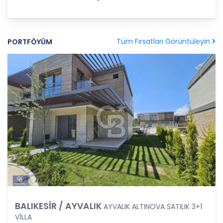
Şartlarından Bir veya Birkaçına Dayalı Olarak
Kanunun 4. Maddedeki Temel İlkelerin Tümüne
Uygun Şekilde Yürütülmesi
Tüm Fırsatları Görüntüleyin
PORTFÖYÜM
Kişisel veriler kural olarak, KVK Kanunu’nun 5.
maddesinde belirtilen şartlardan bir veya
birkaçına uygun olarak işlenecek CB Gayrimenkul
Franchising Pazarlama ve Danışmanlık Hizmetleri
A.Ş. tarafından, Şirket iş birimlerinin yürütmekte
olduğu kişisel veri işleme faaliyetlerinin bu
şartlardan bir veya bir kaçına dayalı olarak
yürütülüp yürütülmediği tespit edilecek, bu
şartlardan bir veya bir kaçını sağlamayan kişisel
veri işleme faaliyetleri süreçlerde yer
almayacaktır. Kişisel veri işleme faaliyetlerinin
kişisel veri işleme şartlarından bir veya birkaçına
dayalı olarak yürütülmesinin sağlanmasının yanı
sıra tüm kişisel veri işleme faaliyetlerinde KVK
Kanunu’nun 4üncü maddesinde belirtilen ve
Politikanın III. bölümlerinde belirtilen tüm ilkelere
BALIKESİR / AYVALIK
AYVALIK ALTINOVA SATILIK 3+1
uygun hareket edilmesi ve söz konusu ilkeleri
VİLLA
içinde barındırması sağlanacaktır. Özel nitelikteki