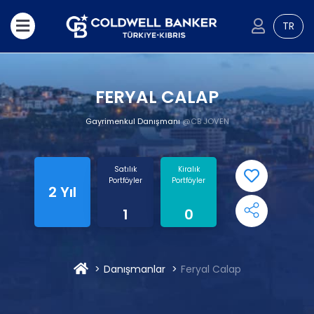
TR
FERYAL CALAP
Gayrimenkul Danışmanı
@CB JOVEN
Satılık
Kiralık
Portföyler
Portföyler
2 Yıl
1
0
Danışmanlar
Feryal Calap