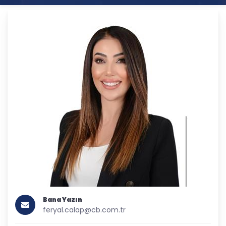
Bana Yazın
feryal.calap@cb.com.tr