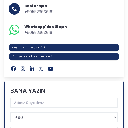
Beni Arayın
+905523636161
Whatsapp'dan Ulaşın
+905523636161
Gayrimenkul Al / Sat / Kirala
Danışman Hakkında Yorum Yapın
BANA YAZIN
Telefon Kodu