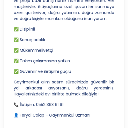
ve proje bazlı danışmanlık hizmeti veriyorum. Her
amaçla işleneceğini belirlemekle ve bu amaçları
müşteriyle, ihtiyaçlarına özel çözümler sunmaya
kişisel veriler işlenmeden önce veri sahiplerinin
özen gösteriyor; doğru yatırımın, doğru zamanda
bilgisine sunmakla yükümlüdür. Kişisel veriler
ve doğru kişiyle mümkün olduğuna inanıyorum.
belirtilen meşru ve hukuka uygun amaçlar
dışında işlenmeyecektir..
✅ Disiplinli
4. İşlendikleri Amaçla Bağlantılı, Sınırlı ve Ölçülü
✅ Sonuç odaklı
Olma
✅ Mükemmeliyetçi
CB Gayrimenkul Franchising Pazarlama ve
Danışmanlık Hizmetleri A.Ş.; kişisel verileri
✅ Takım çalışmasına yatkın
belirlenen amaçların gerçekleştirilmesine elverişli
bir biçimde işleyecek ve amacın
✅ Güvenilir ve iletişimi güçlü
gerçekleştirilmesi ile ilgili olmayan veya ihtiyaç
Gayrimenkul alım-satım sürecinizde güvenilir bir
duyulmayan kişisel verilerin işlenmesinden
yol arkadaşı arıyorsanız, doğru yerdesiniz.
kaçınacaktır.
Hayallerinizdeki evi birlikte bulmak dileğiyle!
5. İlgili Mevzuatta Öngörülen veya İşlendikleri
📞 İletişim: 0552 363 61 61
Amaç İçin Gerekli Olan Süre Kadar Muhafaza
Etme
👤 Feryal Calap – Gayrimenkul Uzmanı
CB Gayrimenkul Franchising Pazarlama ve
Danışmanlık Hizmetleri A.Ş. Türk Ceza Kanunu’nun