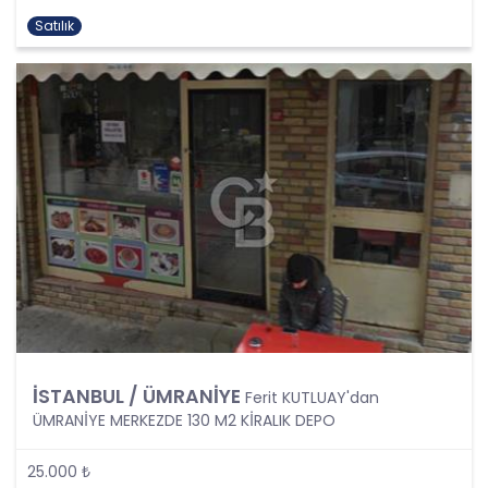
kapsamaktadır.
Kişinin kimlik bilgilerine ek olarak, vatandaşlık
Satılık
numarası, vergi numarası, pasaport numarası,
sosyal güvenlik numarası, sürücü belgesi
numarası, taşıt plakası, ev adresi, iş adresi, e-
posta adresi, telefon numarası, faks numarası,
özgeçmişi, fotoğrafı, videosu, genetik bilgileri, kan
grubu, kriminal geçmişi ve adli sicil bilgileri gibi
kişinin belirli veya belirlenebilir olmasını sağlayan
tüm bilgiler kişisel veri niteliği taşımaktadır ve
kişisel verilerin korunması kapsamına girmektedir.
Bu tanım uyarınca, CB Gayrimenkul Franchising
Pazarlama ve Danışmanlık Hizmetleri A.Ş. iş
ortakları, çalışanları ve müşterileri başta olmak
üzere üçüncü kişiler de dahil, topladıkları tüm
verilerin kişisel veri kapsamına girip girmediğini
tespit edecek ve bu verileri KVKK’nundaki kurallara
İSTANBUL / ÜMRANİYE
Ferit KUTLUAY'dan
uygun olarak işleyecektir.
ÜMRANİYE MERKEZDE 130 M2 KİRALIK DEPO
Kişisel verilerin işlenmesi; tamamen veya kısmen
otomatik olan ya da herhangi bir veri kayıt
25.000 ₺
sisteminin parçası olmak kaydıyla otomatik