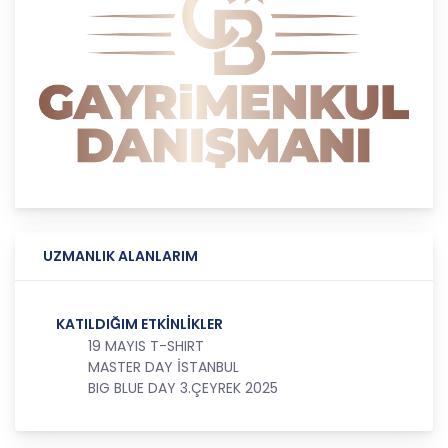
amaçla işleneceğini belirlemekle ve bu amaçları
kişisel veriler işlenmeden önce veri sahiplerinin
bilgisine sunmakla yükümlüdür. Kişisel veriler
belirtilen meşru ve hukuka uygun amaçlar
dışında işlenmeyecektir..
4. İşlendikleri Amaçla Bağlantılı, Sınırlı ve Ölçülü
Olma
CB Gayrimenkul Franchising Pazarlama ve
Danışmanlık Hizmetleri A.Ş.; kişisel verileri
belirlenen amaçların gerçekleştirilmesine elverişli
bir biçimde işleyecek ve amacın
UZMANLIK ALANLARIM
gerçekleştirilmesi ile ilgili olmayan veya ihtiyaç
duyulmayan kişisel verilerin işlenmesinden
kaçınacaktır.
KATILDIĞIM ETKİNLİKLER
19 MAYIS T-SHIRT
5. İlgili Mevzuatta Öngörülen veya İşlendikleri
MASTER DAY İSTANBUL
Amaç İçin Gerekli Olan Süre Kadar Muhafaza
BIG BLUE DAY 3.ÇEYREK 2025
Etme
CB Gayrimenkul Franchising Pazarlama ve
Danışmanlık Hizmetleri A.Ş. Türk Ceza Kanunu’nun