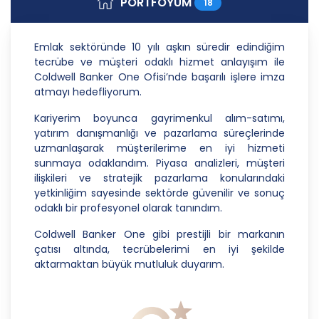
PORTFÖYÜM
18
Danışmanlık Hizmetleri A.Ş.; kişisel verilerin
işlenmesi faaliyetleri kapsamında hukuka ve
dürüstlük kurallarına uygun hareket etmekle
Emlak sektöründe 10 yılı aşkın süredir edindiğim
yükümlüdür. Bu kapsamda, orantılılık gereklilikleri
tecrübe ve müşteri odaklı hizmet anlayışım ile
dikkate alınacakve kişisel verileri işleme amacı
Coldwell Banker One Ofisi’nde başarılı işlere imza
dışında kullanmayacaktır.
atmayı hedefliyorum.
2. Kişisel Verilerin Doğru ve Gerektiğinde
Kariyerim boyunca gayrimenkul alım-satımı,
Güncel Olmasını Sağlama
yatırım danışmanlığı ve pazarlama süreçlerinde
uzmanlaşarak müşterilerime en iyi hizmeti
CB Gayrimenkul Franchising Pazarlama ve
sunmaya odaklandım. Piyasa analizleri, müşteri
Danışmanlık Hizmetleri A.Ş.; kişisel veri sahiplerinin
ilişkileri ve stratejik pazarlama konularındaki
temel haklarını ve kendi meşru menfaatlerini
yetkinliğim sayesinde sektörde güvenilir ve sonuç
dikkate alarak işlediği kişisel verilerin doğru ve
odaklı bir profesyonel olarak tanındım.
güncel olmasını sağlamakla ve bu doğrultuda
gerekli tedbirleri almak için gerekli sistemleri
Coldwell Banker One gibi prestijli bir markanın
kurmakla yükümlüdür.
çatısı altında, tecrübelerimi en iyi şekilde
aktarmaktan büyük mutluluk duyarım.
3. Belirli, Açık ve Meşru Amaçlarla İşleme
CB Gayrimenkul Franchising Pazarlama ve
Danışmanlık Hizmetleri A.Ş.; kişisel verilerin hangi