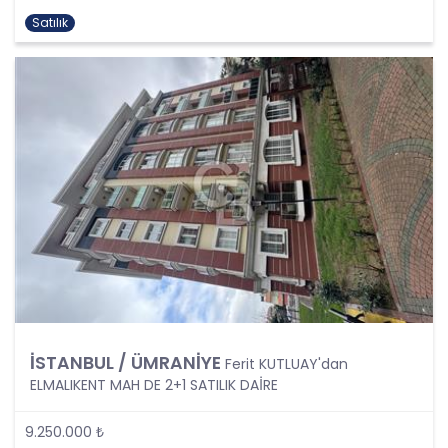
kişisel verilerin işlenmesi, üçüncü kişilere ve
Satılık
yurtdışına aktarılması konusunda KVK Kanunu’nda
öngörülen özel hükümler de dikkate alınarak
kişisel veri işleme faaliyetleri yerine getirilecek;
yukarıda belirtilen hususların yanında bu
durumlarda kanunun aradığı özel gereklilikler de
yerine getirilerek kişisel veri işleme faaliyetleri
gerçekleştirilecektir.
KİŞİSEL VERİLERİN İŞLENME
ŞARTLARI
1. Kişisel Verilerin Tespiti ve İşlenmesi
KVKK uyarınca, kişisel veri “Kimliği belirli veya
belirlenebilir gerçek kişiye ilişkin her türlü bilgi”
olarak tanımlanmıştır. Kişisel veri kavramı sadece
İSTANBUL / ÜMRANİYE
Ferit KUTLUAY'dan
ad, soyad, doğum yeri, doğum tarihi gibi kişilerin
ELMALIKENT MAH DE 2+1 SATILIK DAİRE
tanınmasını ve teşhisini sağlayan bilgilerden
ibaret olmayıp ayrıca kişilerin fiziksel, sosyal,
kültürel, ekonomik, psikolojik tüm bilgilerini de
9.250.000 ₺