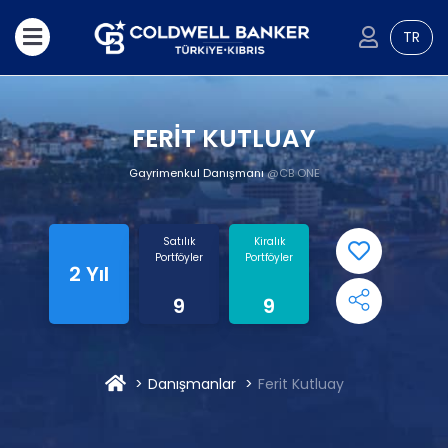
TR
FERİT KUTLUAY
Gayrimenkul Danışmanı
@CB ONE
Satılık
Kiralık
Portföyler
Portföyler
2 Yıl
9
9
Danışmanlar
Ferit Kutluay