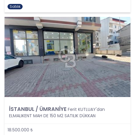
Şartlarından Bir veya Birkaçına Dayalı Olarak
Satılık
Kanunun 4. Maddedeki Temel İlkelerin Tümüne
Uygun Şekilde Yürütülmesi
Kişisel veriler kural olarak, KVK Kanunu’nun 5.
maddesinde belirtilen şartlardan bir veya
birkaçına uygun olarak işlenecek CB Gayrimenkul
Franchising Pazarlama ve Danışmanlık Hizmetleri
A.Ş. tarafından, Şirket iş birimlerinin yürütmekte
olduğu kişisel veri işleme faaliyetlerinin bu
şartlardan bir veya bir kaçına dayalı olarak
yürütülüp yürütülmediği tespit edilecek, bu
şartlardan bir veya bir kaçını sağlamayan kişisel
veri işleme faaliyetleri süreçlerde yer
almayacaktır. Kişisel veri işleme faaliyetlerinin
kişisel veri işleme şartlarından bir veya birkaçına
dayalı olarak yürütülmesinin sağlanmasının yanı
sıra tüm kişisel veri işleme faaliyetlerinde KVK
İSTANBUL / ÜMRANİYE
Ferit KUTLUAY'dan
Kanunu’nun 4üncü maddesinde belirtilen ve
ELMALIKENT MAH DE 150 M2 SATILIK DÜKKAN
Politikanın III. bölümlerinde belirtilen tüm ilkelere
uygun hareket edilmesi ve söz konusu ilkeleri
18.500.000 ₺
içinde barındırması sağlanacaktır. Özel nitelikteki