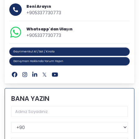
Beni Arayın
+905337730773
Whatsapp'dan Ulaşın
+905337730773
Gayrimenkul Al / Sat / Kirala
Danışman Hakkında Yorum Yapın
BANA YAZIN
Telefon Kodu