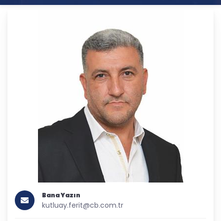
Bana Yazın
kutluay.ferit@cb.com.tr