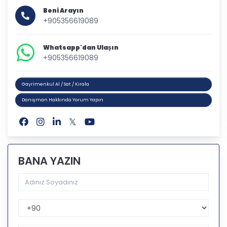
Beni Arayın
+905356619089
Whatsapp'dan Ulaşın
+905356619089
Gayrimenkul Al / Sat / Kirala
Danışman Hakkında Yorum Yapın
BANA YAZIN
Telefon Kodu