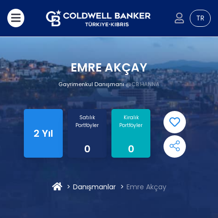
TR
EMRE AKÇAY
Gayrimenkul Danışmanı
@CB HANNA
Satılık
Kiralık
Portföyler
Portföyler
2 Yıl
0
0
Danışmanlar
Emre Akçay