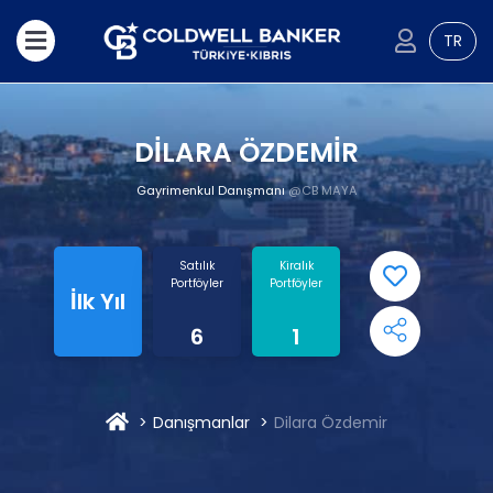
TR
DİLARA ÖZDEMİR
Gayrimenkul Danışmanı
@CB MAYA
Satılık
Kiralık
Portföyler
Portföyler
İlk Yıl
6
1
Danışmanlar
Dilara Özdemir