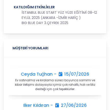
138. maddesine ve KVK Kanunu’nun 4. ve 7.
KATILDIĞIM ETKİNLİKLER
maddelerine uygun olarak; işledikleri kişisel verileri,
İSTANBUL BLUE START YÜZ YÜZE EĞİTİMİ 08-12
yalnızca ilgili mevzuat ve kanunlarda öngörülen
EYLÜL 2025 (ANKARA -İZMİR HARİÇ )
veya kişisel veri işleme amacının gerektirdiği süre
BIG BLUE DAY 3.ÇEYREK 2025
kadar muhafaza edecektir. CB Gayrimenkul
Franchising Pazarlama ve Danışmanlık Hizmetleri
A.Ş. öncelikle ilgili mevzuatta kişisel verilerin
saklanması için bir süre öngörülüp
öngörülmediğini tespit edecek, bir süre
MÜŞTERİ YORUMLARI
belirlenmişse bu süreye uygun davranacak, bir
süre belirlenmemişse kişisel verileri işlendikleri
amaç için gerekli olan süre kadar muhafaza
edecektir. Sürenin bitimi veya işlenmesini
gerektiren sebeplerin ortadan kalkması halinde
Ceyda Tuğhan -
15/07/2026
kişisel veriler CB CB Gayrimenkul Franchising
Ev satınalma ve kiralama süreci boyunca samimi ve
Pazarlama ve Danışmanlık Hizmetleri A.Ş.
kibar iletişimi dolayısıyla içimiz çok rahattı, hızlı ve titiz
tarafından silinecek, yok edilecek veya anonim
desteği için çok teşekkürler.
hale getirilecektir.
6. Kişisel Veri İşleme Faaliyetlerinin Kanunun 5
Ilker Kıldıran -
27/06/2026
inci Maddesinde Belirtilen Kişisel Veri İşleme