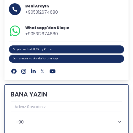
Beni Arayın
+905312674680
Whatsapp'dan Ulaşın
+905312674680
Gayrimenkul Al / Sat / Kirala
Danışman Hakkında Yorum Yapın
BANA YAZIN
Telefon Kodu