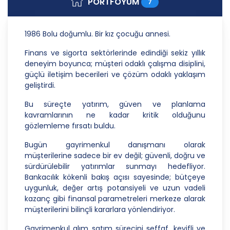
PORTFÖYÜM
7
Danışmanlık Hizmetleri A.Ş.; kişisel verilerin
işlenmesi faaliyetleri kapsamında hukuka ve
dürüstlük kurallarına uygun hareket etmekle
1986 Bolu doğumlu. Bir kız çocuğu annesi.
yükümlüdür. Bu kapsamda, orantılılık gereklilikleri
dikkate alınacakve kişisel verileri işleme amacı
Finans ve sigorta sektörlerinde edindiği sekiz yıllık
dışında kullanmayacaktır.
deneyim boyunca; müşteri odaklı çalışma disiplini,
güçlü iletişim becerileri ve çözüm odaklı yaklaşım
2. Kişisel Verilerin Doğru ve Gerektiğinde
geliştirdi.
Güncel Olmasını Sağlama
Bu süreçte yatırım, güven ve planlama
CB Gayrimenkul Franchising Pazarlama ve
kavramlarının ne kadar kritik olduğunu
Danışmanlık Hizmetleri A.Ş.; kişisel veri sahiplerinin
gözlemleme fırsatı buldu.
temel haklarını ve kendi meşru menfaatlerini
dikkate alarak işlediği kişisel verilerin doğru ve
Bugün gayrimenkul danışmanı olarak
güncel olmasını sağlamakla ve bu doğrultuda
müşterilerine sadece bir ev değil; güvenli, doğru ve
gerekli tedbirleri almak için gerekli sistemleri
sürdürülebilir yatırımlar sunmayı hedefliyor.
kurmakla yükümlüdür.
Bankacılık kökenli bakış açısı sayesinde; bütçeye
uygunluk, değer artış potansiyeli ve uzun vadeli
3. Belirli, Açık ve Meşru Amaçlarla İşleme
kazanç gibi finansal parametreleri merkeze alarak
müşterilerini bilinçli kararlara yönlendiriyor.
CB Gayrimenkul Franchising Pazarlama ve
Danışmanlık Hizmetleri A.Ş.; kişisel verilerin hangi
Gayrimenkul alım satım sürecini şeffaf, keyifli ve