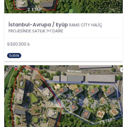
kapsamaktadır.
Kişinin kimlik bilgilerine ek olarak, vatandaşlık
numarası, vergi numarası, pasaport numarası,
sosyal güvenlik numarası, sürücü belgesi
İstanbul-Avrupa / Eyüp
numarası, taşıt plakası, ev adresi, iş adresi, e-
RAMS CİTY HALİÇ
posta adresi, telefon numarası, faks numarası,
PROJESİNDE SATILIK 1+1 DAİRE
özgeçmişi, fotoğrafı, videosu, genetik bilgileri, kan
grubu, kriminal geçmişi ve adli sicil bilgileri gibi
9.500.000 ₺
kişinin belirli veya belirlenebilir olmasını sağlayan
tüm bilgiler kişisel veri niteliği taşımaktadır ve
Satılık
kişisel verilerin korunması kapsamına girmektedir.
Bu tanım uyarınca, CB Gayrimenkul Franchising
Pazarlama ve Danışmanlık Hizmetleri A.Ş. iş
ortakları, çalışanları ve müşterileri başta olmak
üzere üçüncü kişiler de dahil, topladıkları tüm
verilerin kişisel veri kapsamına girip girmediğini
tespit edecek ve bu verileri KVKK’nundaki kurallara
uygun olarak işleyecektir.
Kişisel verilerin işlenmesi; tamamen veya kısmen
otomatik olan ya da herhangi bir veri kayıt
sisteminin parçası olmak kaydıyla otomatik