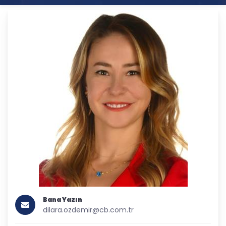
Bana Yazın
dilara.ozdemir@cb.com.tr