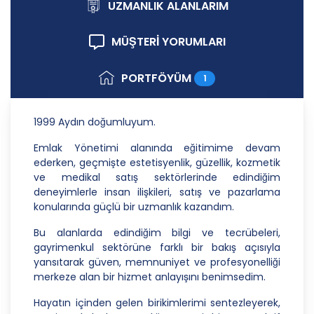
ilkelere uygun hareket etmektedir.
UZMANLIK ALANLARIM
1. Hukuka ve Dürüstlük Kuralına Uygun Kişisel
MÜŞTERİ YORUMLARI
Veri İşleme Faaliyetlerinde Bulunma
CB Gayrimenkul Franchising Pazarlama ve
PORTFÖYÜM
1
Danışmanlık Hizmetleri A.Ş.; kişisel verilerin
işlenmesi faaliyetleri kapsamında hukuka ve
dürüstlük kurallarına uygun hareket etmekle
1999 Aydın doğumluyum.
yükümlüdür. Bu kapsamda, orantılılık gereklilikleri
dikkate alınacakve kişisel verileri işleme amacı
Emlak Yönetimi alanında eğitimime devam
dışında kullanmayacaktır.
ederken, geçmişte estetisyenlik, güzellik, kozmetik
ve medikal satış sektörlerinde edindiğim
2. Kişisel Verilerin Doğru ve Gerektiğinde
deneyimlerle insan ilişkileri, satış ve pazarlama
Güncel Olmasını Sağlama
konularında güçlü bir uzmanlık kazandım.
CB Gayrimenkul Franchising Pazarlama ve
Bu alanlarda edindiğim bilgi ve tecrübeleri,
Danışmanlık Hizmetleri A.Ş.; kişisel veri sahiplerinin
gayrimenkul sektörüne farklı bir bakış açısıyla
temel haklarını ve kendi meşru menfaatlerini
yansıtarak güven, memnuniyet ve profesyonelliği
dikkate alarak işlediği kişisel verilerin doğru ve
merkeze alan bir hizmet anlayışını benimsedim.
güncel olmasını sağlamakla ve bu doğrultuda
gerekli tedbirleri almak için gerekli sistemleri
Hayatın içinden gelen birikimlerimi sentezleyerek,
kurmakla yükümlüdür.