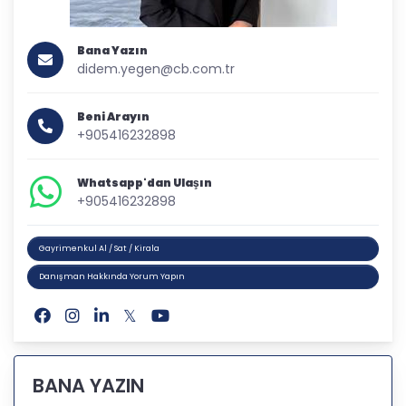
Bana Yazın
didem.yegen@cb.com.tr
Beni Arayın
+905416232898
Whatsapp'dan Ulaşın
+905416232898
Gayrimenkul Al / Sat / Kirala
Danışman Hakkında Yorum Yapın
BANA YAZIN