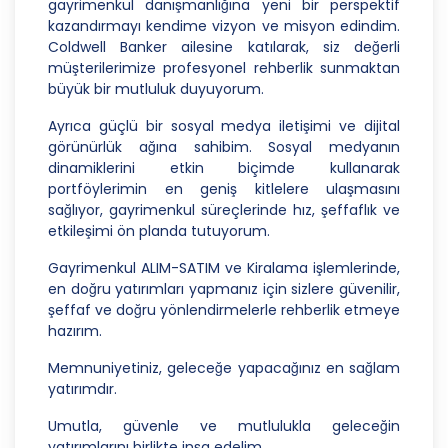
gayrimenkul danışmanlığına yeni bir perspektif
kazandırmayı kendime vizyon ve misyon edindim.
3. Belirli, Açık ve Meşru Amaçlarla İşleme
Coldwell Banker ailesine katılarak, siz değerli
müşterilerimize profesyonel rehberlik sunmaktan
CB Gayrimenkul Franchising Pazarlama ve
büyük bir mutluluk duyuyorum.
Danışmanlık Hizmetleri A.Ş.; kişisel verilerin hangi
amaçla işleneceğini belirlemekle ve bu amaçları
Ayrıca güçlü bir sosyal medya iletişimi ve dijital
kişisel veriler işlenmeden önce veri sahiplerinin
görünürlük ağına sahibim. Sosyal medyanın
bilgisine sunmakla yükümlüdür. Kişisel veriler
dinamiklerini etkin biçimde kullanarak
belirtilen meşru ve hukuka uygun amaçlar
portföylerimin en geniş kitlelere ulaşmasını
dışında işlenmeyecektir..
sağlıyor, gayrimenkul süreçlerinde hız, şeffaflık ve
etkileşimi ön planda tutuyorum.
4. İşlendikleri Amaçla Bağlantılı, Sınırlı ve Ölçülü
Olma
Gayrimenkul ALIM-SATIM ve Kiralama işlemlerinde,
en doğru yatırımları yapmanız için sizlere güvenilir,
CB Gayrimenkul Franchising Pazarlama ve
şeffaf ve doğru yönlendirmelerle rehberlik etmeye
Danışmanlık Hizmetleri A.Ş.; kişisel verileri
hazırım.
belirlenen amaçların gerçekleştirilmesine elverişli
bir biçimde işleyecek ve amacın
Memnuniyetiniz, geleceğe yapacağınız en sağlam
gerçekleştirilmesi ile ilgili olmayan veya ihtiyaç
yatırımdır.
duyulmayan kişisel verilerin işlenmesinden
kaçınacaktır.
Umutla, güvenle ve mutlulukla geleceğin
yatırımlarını birlikte inşa edelim.