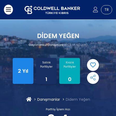
TR
DİDEM YEĞEN
Gayrimenkul Danışmanı
@CB MUSELAND
Satılık
Kiralık
Portföyler
Portföyler
2 Yıl
1
0
Danışmanlar
Didem Yeğen
Portföy İşlem Hızı