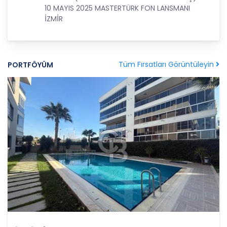
tarafından silinecek, yok edilecek veya anonim
10 MAYIS 2025 MASTERTÜRK FON LANSMANI
hale getirilecektir.
İZMİR
6. Kişisel Veri İşleme Faaliyetlerinin Kanunun 5
inci Maddesinde Belirtilen Kişisel Veri İşleme
Şartlarından Bir veya Birkaçına Dayalı Olarak
Tüm Fırsatları Görüntüleyin
PORTFÖYÜM
Kanunun 4. Maddedeki Temel İlkelerin Tümüne
Uygun Şekilde Yürütülmesi
Kişisel veriler kural olarak, KVK Kanunu’nun 5.
maddesinde belirtilen şartlardan bir veya
birkaçına uygun olarak işlenecek CB Gayrimenkul
Franchising Pazarlama ve Danışmanlık Hizmetleri
A.Ş. tarafından, Şirket iş birimlerinin yürütmekte
olduğu kişisel veri işleme faaliyetlerinin bu
şartlardan bir veya bir kaçına dayalı olarak
yürütülüp yürütülmediği tespit edilecek, bu
şartlardan bir veya bir kaçını sağlamayan kişisel
veri işleme faaliyetleri süreçlerde yer
almayacaktır. Kişisel veri işleme faaliyetlerinin
kişisel veri işleme şartlarından bir veya birkaçına
dayalı olarak yürütülmesinin sağlanmasının yanı