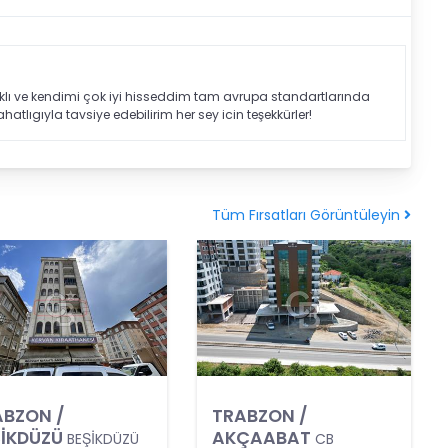
aklı ve kendimi çok iyi hisseddim tam avrupa standartlarında
hatlıgıyla tavsiye edebilirim her sey icin teşekkürler!
Tüm Fırsatları Görüntüleyin
ABZON /
TRABZON /
ŞİKDÜZÜ
AKÇAABAT
BEŞİKDÜZÜ
CB