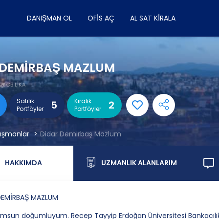
DANIŞMAN OL
OFIS AÇ
AL SAT KIRALA
 DEMİRBAŞ MAZLUM
@CB LİKA
Satılık
Kiralık
5
2
Portföyler
Portföyler
ışmanlar
Didar Demirbaş Mazlum
HAKKIMDA
UZMANLIK ALANLARIM
DEMİRBAŞ MAZLUM
msun doğumluyum. Recep Tayyip Erdoğan Üniversitesi Bankacılı