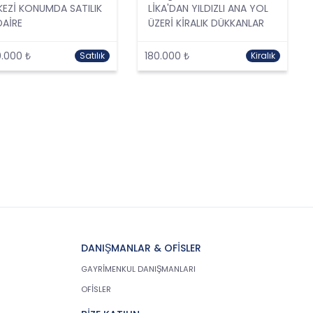
EZİ KONUMDA SATILIK
LİKA'DAN YILDIZLI ANA YOL
DAİRE
ÜZERİ KİRALIK DÜKKANLAR
.000 ₺
180.000 ₺
Satılık
Kiralık
DANIŞMANLAR & OFİSLER
GAYRİMENKUL DANIŞMANLARI
OFİSLER