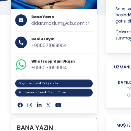
Satış 
başladı
Bana Yazın
çatısı 
didar.mazlum@cb.com.tr
Çalışma
sunmayı
Beni Arayın
+905071099964
Whatsapp'dan Ulaşın
UZMANL
+905071099964
KATIL
Gayrimenkul Al / Sat / Kirala
*
Danışman Hakkında Yorum Yapın
G
MÜŞTE
BANA YAZIN