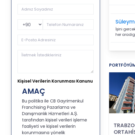
Süleym
Telefon Kodu
İşini gerc
her aradigi
PORTFÖYÜ
Kişisel Verilerin Korunması Kanunu
AMAÇ
Bu politika ile CB Gayrimenkul
Franchising Pazarlama ve
Danışmanlık Hizmetleri A.Ş.
tarafından kişisel verileri işleme
TRABZO
faaliyeti ve kişisel verilerin
ORTAHİ
korunmasına yönelik