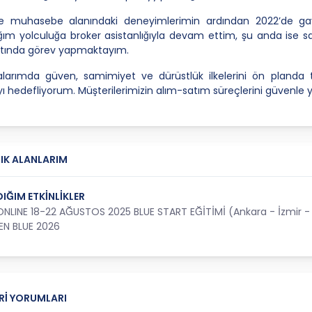
ve muhasebe alanındaki deneyimlerimin ardından 2022’de gayr
ğım yolculuğa broker asistanlığıyla devam ettim, şu anda ise s
altında görev yapmaktayım.
larımda güven, samimiyet ve dürüstlük ilkelerini ön planda t
 hedefliyorum. Müşterilerimizin alım-satım süreçlerini güvenl
IK ALANLARIM
DIĞIM ETKİNLİKLER
ONLINE 18-22 AĞUSTOS 2025 BLUE START EĞİTİMİ (Ankara - İzmir - İ
EN BLUE 2026
Rİ YORUMLARI