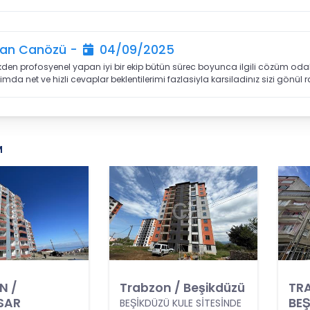
an Canözü -
04/09/2025
ekden profosyenel yapan iyi bir ekip bütün sürec boyunca ilgili cözüm od
mda net ve hizli cevaplar beklentilerimi fazlasiyla karsiladinız sizi gönül ra
M
N /
Trabzon / Beşikdüzü
TR
SAR
BE
BEŞİKDÜZÜ KULE SİTESİNDE