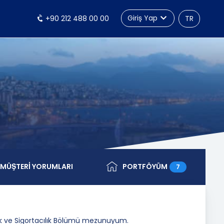
Giriş Yap
+90 212 488 00 00
TR
MÜŞTERİ YORUMLARI
PORTFÖYÜM
7
k ve Sigortacılık Bölümü mezunuyum.