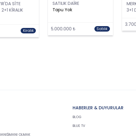
SATILIK DAİRE
R'DA SİTE
MERK
Tapu Yok
 2+1 KİRALIK
3+1 
3.700
5.000.000 ₺
Satılık
Kiralık
HABERLER & DUYURULAR
BLOG
BLUE TV
DANIŞMANI OLMAK