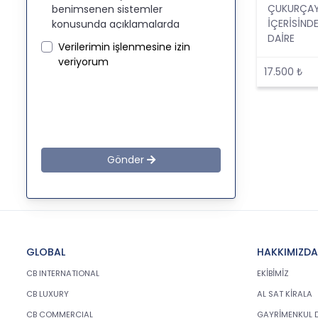
ÇUKURÇAYI
benimsenen sistemler
İÇERİSİNDE
konusunda açıklamalarda
DAİRE
bulunmak, bu kapsamda iş
Verilerimin işlenmesine izin
ortaklarımız, mevcut ve aday
veriyorum
çalışanlarımız, mevcut ve
17.500 ₺
potansiyel müşterilerimiz, şirket
hissedarlarımız, ziyaretçilerimiz
ve üçüncü kişiler başta olmak
üzer kişisel verileri şirketimiz
tarafından işlenen kişilerin
bilgilendirilerek şeffaflığın
Gönder
sağlanması amaçlanmaktadır.
KİŞİSEL VERİLERİN
İŞLENMESİ
İLKELERİ
GLOBAL
HAKKIMIZDA
KVKK’ya uyumluluğun
CB INTERNATIONAL
EKİBİMİZ
sağlanması için CB Gayrimenkul
CB LUXURY
AL SAT KİRALA
Franchising Pazarlama ve
Danışmanlık Hizmetleri A.Ş.
CB COMMERCIAL
GAYRİMENKUL 