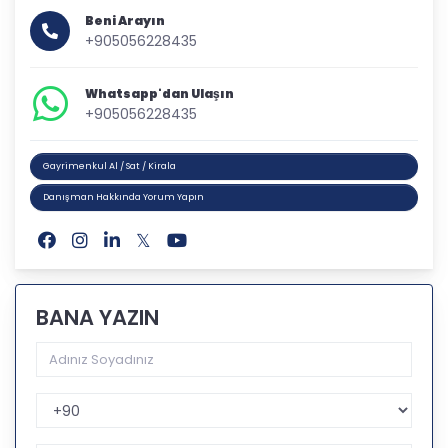
Beni Arayın
+905056228435
Whatsapp'dan Ulaşın
+905056228435
Gayrimenkul Al / Sat / Kirala
Danışman Hakkında Yorum Yapın
BANA YAZIN
Telefon Kodu