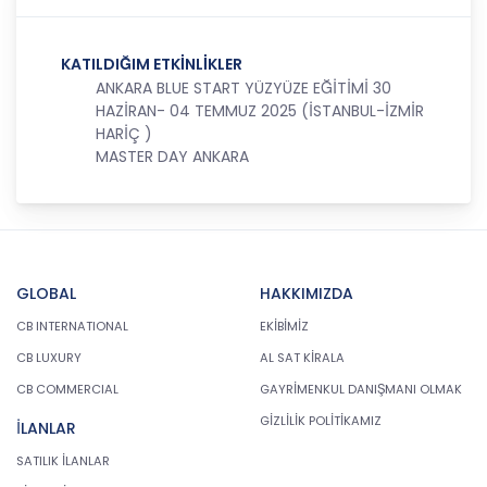
amaçla işleneceğini belirlemekle ve bu amaçları
kişisel veriler işlenmeden önce veri sahiplerinin
bilgisine sunmakla yükümlüdür. Kişisel veriler
KATILDIĞIM ETKİNLİKLER
belirtilen meşru ve hukuka uygun amaçlar
ANKARA BLUE START YÜZYÜZE EĞİTİMİ 30
dışında işlenmeyecektir..
HAZİRAN- 04 TEMMUZ 2025 (İSTANBUL-İZMİR
HARİÇ )
4. İşlendikleri Amaçla Bağlantılı, Sınırlı ve Ölçülü
MASTER DAY ANKARA
Olma
CB Gayrimenkul Franchising Pazarlama ve
Danışmanlık Hizmetleri A.Ş.; kişisel verileri
belirlenen amaçların gerçekleştirilmesine elverişli
bir biçimde işleyecek ve amacın
gerçekleştirilmesi ile ilgili olmayan veya ihtiyaç
GLOBAL
HAKKIMIZDA
duyulmayan kişisel verilerin işlenmesinden
CB INTERNATIONAL
EKİBİMİZ
kaçınacaktır.
CB LUXURY
AL SAT KİRALA
5. İlgili Mevzuatta Öngörülen veya İşlendikleri
CB COMMERCIAL
GAYRİMENKUL DANIŞMANI OLMAK
Amaç İçin Gerekli Olan Süre Kadar Muhafaza
Etme
GİZLİLİK POLİTİKAMIZ
İLANLAR
CB Gayrimenkul Franchising Pazarlama ve
SATILIK İLANLAR
Danışmanlık Hizmetleri A.Ş. Türk Ceza Kanunu’nun