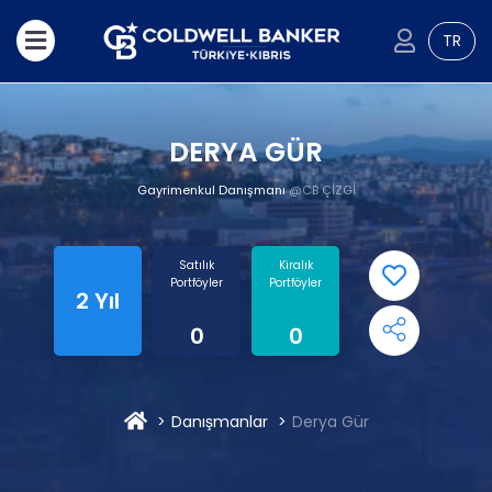
TR
DERYA GÜR
Gayrimenkul Danışmanı
@CB ÇİZGİ
Satılık
Kiralık
Portföyler
Portföyler
2 Yıl
0
0
Danışmanlar
Derya Gür