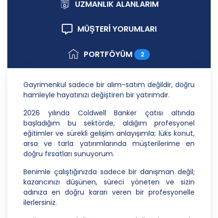
ilkelere uygun hareket etmektedir.
UZMANLIK ALANLARIM
1. Hukuka ve Dürüstlük Kuralına Uygun Kişisel
MÜŞTERİ YORUMLARI
Veri İşleme Faaliyetlerinde Bulunma
CB Gayrimenkul Franchising Pazarlama ve
PORTFÖYÜM
2
Danışmanlık Hizmetleri A.Ş.; kişisel verilerin
işlenmesi faaliyetleri kapsamında hukuka ve
dürüstlük kurallarına uygun hareket etmekle
Gayrimenkul sadece bir alım-satım değildir, doğru
yükümlüdür. Bu kapsamda, orantılılık gereklilikleri
hamleyle hayatınızı değiştiren bir yatırımdır.
dikkate alınacakve kişisel verileri işleme amacı
dışında kullanmayacaktır.
2026 yılında Coldwell Banker çatısı altında
başladığım bu sektörde, aldığım profesyonel
2. Kişisel Verilerin Doğru ve Gerektiğinde
eğitimler ve sürekli gelişim anlayışımla; lüks konut,
Güncel Olmasını Sağlama
arsa ve tarla yatırımlarında müşterilerime en
doğru fırsatları sunuyorum.
CB Gayrimenkul Franchising Pazarlama ve
Danışmanlık Hizmetleri A.Ş.; kişisel veri sahiplerinin
Benimle çalıştığınızda sadece bir danışman değil;
temel haklarını ve kendi meşru menfaatlerini
kazancınızı düşünen, süreci yöneten ve sizin
dikkate alarak işlediği kişisel verilerin doğru ve
adınıza en doğru kararı veren bir profesyonelle
güncel olmasını sağlamakla ve bu doğrultuda
ilerlersiniz.
gerekli tedbirleri almak için gerekli sistemleri
kurmakla yükümlüdür.