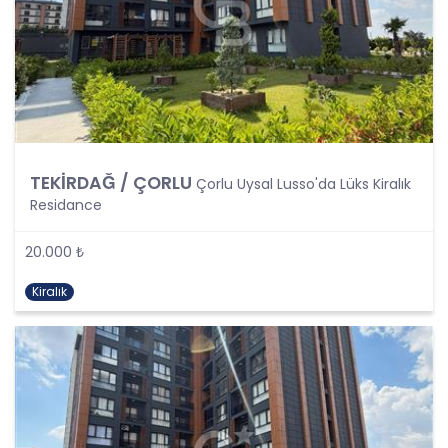
tarafından silinecek, yok edilecek veya anonim
hale getirilecektir.
6. Kişisel Veri İşleme Faaliyetlerinin Kanunun 5
inci Maddesinde Belirtilen Kişisel Veri İşleme
Şartlarından Bir veya Birkaçına Dayalı Olarak
Kanunun 4. Maddedeki Temel İlkelerin Tümüne
Uygun Şekilde Yürütülmesi
TEKİRDAĞ / ÇORLU
Çorlu Uysal Lusso'da Lüks Kiralık
Kişisel veriler kural olarak, KVK Kanunu’nun 5.
Residance
maddesinde belirtilen şartlardan bir veya
birkaçına uygun olarak işlenecek CB Gayrimenkul
20.000 ₺
Franchising Pazarlama ve Danışmanlık Hizmetleri
A.Ş. tarafından, Şirket iş birimlerinin yürütmekte
Kiralık
olduğu kişisel veri işleme faaliyetlerinin bu
şartlardan bir veya bir kaçına dayalı olarak
yürütülüp yürütülmediği tespit edilecek, bu
şartlardan bir veya bir kaçını sağlamayan kişisel
veri işleme faaliyetleri süreçlerde yer
almayacaktır. Kişisel veri işleme faaliyetlerinin
kişisel veri işleme şartlarından bir veya birkaçına
dayalı olarak yürütülmesinin sağlanmasının yanı