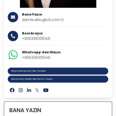
Bana Yazın
damla.aksu@cb.com.tr
Beni Arayın
+905336005146
Whatsapp'dan Ulaşın
+905336005146
Gayrimenkul Al / Sat / Kirala
Danışman Hakkında Yorum Yapın
BANA YAZIN