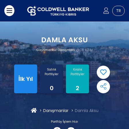
TR
DAMLA AKSU
Gayrimenkul Danışmanı
@CB SİAM
Satılık
Kiralık
Portföyler
Portföyler
İlk Yıl
0
2
Danışmanlar
Damla Aksu
Portföy İşlem Hızı