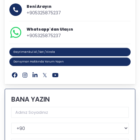
Beni Arayın
+905325875237
Whatsapp'dan Ulaşın
+905325875237
Gayrimenkul Al / Sat / Kirala
Danışman Hakkında Yorum Yapın
BANA YAZIN
Telefon Kodu