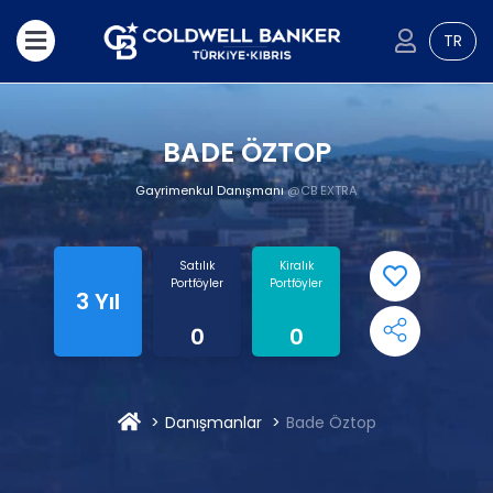
TR
BADE ÖZTOP
Gayrimenkul Danışmanı
@CB EXTRA
Satılık
Kiralık
Portföyler
Portföyler
3 Yıl
0
0
Danışmanlar
Bade Öztop