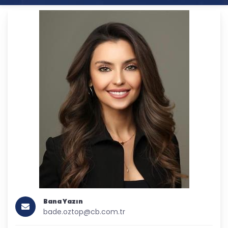
Bana Yazın
bade.oztop@cb.com.tr