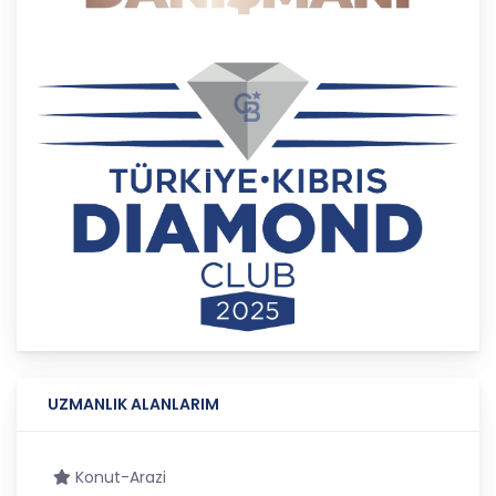
3. Belirli, Açık ve Meşru Amaçlarla İşleme
CB Gayrimenkul Franchising Pazarlama ve
Danışmanlık Hizmetleri A.Ş.; kişisel verilerin hangi
amaçla işleneceğini belirlemekle ve bu amaçları
kişisel veriler işlenmeden önce veri sahiplerinin
bilgisine sunmakla yükümlüdür. Kişisel veriler
belirtilen meşru ve hukuka uygun amaçlar
dışında işlenmeyecektir..
4. İşlendikleri Amaçla Bağlantılı, Sınırlı ve Ölçülü
Olma
CB Gayrimenkul Franchising Pazarlama ve
Danışmanlık Hizmetleri A.Ş.; kişisel verileri
belirlenen amaçların gerçekleştirilmesine elverişli
bir biçimde işleyecek ve amacın
UZMANLIK ALANLARIM
gerçekleştirilmesi ile ilgili olmayan veya ihtiyaç
duyulmayan kişisel verilerin işlenmesinden
kaçınacaktır.
Konut-Arazi