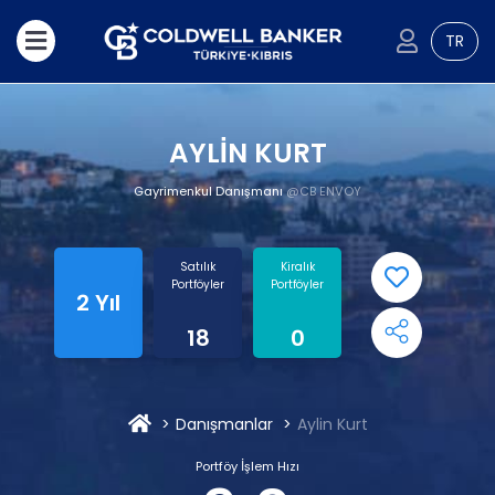
TR
AYLİN KURT
Gayrimenkul Danışmanı
@CB ENVOY
Satılık
Kiralık
Portföyler
Portföyler
2 Yıl
18
0
Danışmanlar
Aylin Kurt
Portföy İşlem Hızı