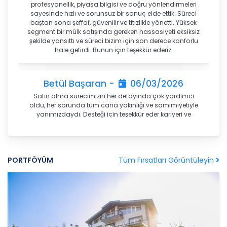
profesyonellik, piyasa bilgisi ve doğru yönlendirmeleri
tarafından silinecek, yok edilecek veya anonim
sayesinde hızlı ve sorunsuz bir sonuç elde ettik. Süreci
hale getirilecektir.
baştan sona şeffaf, güvenilir ve titizlikle yönetti. Yüksek
segment bir mülk satışında gereken hassasiyeti eksiksiz
6. Kişisel Veri İşleme Faaliyetlerinin Kanunun 5
şekilde yansıttı ve süreci bizim için son derece konforlu
inci Maddesinde Belirtilen Kişisel Veri İşleme
hale getirdi. Bunun için teşekkür ederiz.
Şartlarından Bir veya Birkaçına Dayalı Olarak
Kanunun 4. Maddedeki Temel İlkelerin Tümüne
Uygun Şekilde Yürütülmesi
Betül Başaran -
06/03/2026
Satın alma sürecimizin her detayında çok yardımcı
Kişisel veriler kural olarak, KVK Kanunu’nun 5.
oldu, her sorunda tüm cana yakınlığı ve samimiyetiyle
maddesinde belirtilen şartlardan bir veya
yanımızdaydı. Desteği için teşekkür eder kariyeri ve
birkaçına uygun olarak işlenecek CB Gayrimenkul
hayatınızda başarılar dilerim.
Franchising Pazarlama ve Danışmanlık Hizmetleri
A.Ş. tarafından, Şirket iş birimlerinin yürütmekte
olduğu kişisel veri işleme faaliyetlerinin bu
İremnur Başaran -
06/03/2026
Tüm Fırsatları Görüntüleyin
PORTFÖYÜM
şartlardan bir veya bir kaçına dayalı olarak
Samimi ve her konuda ilgili birini arıyorsanız kesinlikle
yürütülüp yürütülmediği tespit edilecek, bu
danışman olarak öneririm. İşinin hakkını veren biri gönül
şartlardan bir veya bir kaçını sağlamayan kişisel
rahatlığı ile çalışabilirsiniz.
veri işleme faaliyetleri süreçlerde yer
almayacaktır. Kişisel veri işleme faaliyetlerinin
kişisel veri işleme şartlarından bir veya birkaçına
Sema başaran -
06/03/2026
dayalı olarak yürütülmesinin sağlanmasının yanı