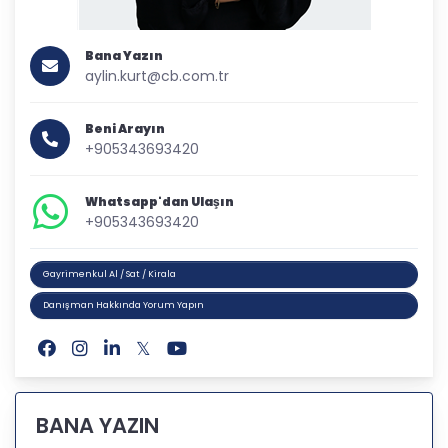
Bana Yazın
aylin.kurt@cb.com.tr
Beni Arayın
+905343693420
Whatsapp'dan Ulaşın
+905343693420
Gayrimenkul Al / Sat / Kirala
Danışman Hakkında Yorum Yapın
BANA YAZIN