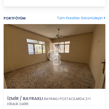
amaçla işleneceğini belirlemekle ve bu amaçları
kişisel veriler işlenmeden önce veri sahiplerinin
bilgisine sunmakla yükümlüdür. Kişisel veriler
belirtilen meşru ve hukuka uygun amaçlar
Tüm Fırsatları Görüntüleyin
PORTFÖYÜM
dışında işlenmeyecektir..
4. İşlendikleri Amaçla Bağlantılı, Sınırlı ve Ölçülü
Olma
CB Gayrimenkul Franchising Pazarlama ve
Danışmanlık Hizmetleri A.Ş.; kişisel verileri
belirlenen amaçların gerçekleştirilmesine elverişli
bir biçimde işleyecek ve amacın
gerçekleştirilmesi ile ilgili olmayan veya ihtiyaç
duyulmayan kişisel verilerin işlenmesinden
kaçınacaktır.
5. İlgili Mevzuatta Öngörülen veya İşlendikleri
Amaç İçin Gerekli Olan Süre Kadar Muhafaza
Etme
İZMİR / BAYRAKLI
BAYRAKLI POSTACILARDA 2+1
CB Gayrimenkul Franchising Pazarlama ve
KİRALIK DAİRE
Danışmanlık Hizmetleri A.Ş. Türk Ceza Kanunu’nun