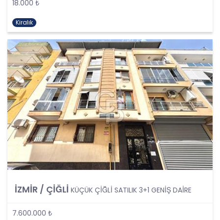
18.000 ₺
Şartlarından Bir veya Birkaçına Dayalı Olarak
Kanunun 4. Maddedeki Temel İlkelerin Tümüne
Kiralık
Uygun Şekilde Yürütülmesi
Kişisel veriler kural olarak, KVK Kanunu’nun 5.
maddesinde belirtilen şartlardan bir veya
birkaçına uygun olarak işlenecek CB Gayrimenkul
Franchising Pazarlama ve Danışmanlık Hizmetleri
A.Ş. tarafından, Şirket iş birimlerinin yürütmekte
olduğu kişisel veri işleme faaliyetlerinin bu
şartlardan bir veya bir kaçına dayalı olarak
yürütülüp yürütülmediği tespit edilecek, bu
şartlardan bir veya bir kaçını sağlamayan kişisel
veri işleme faaliyetleri süreçlerde yer
almayacaktır. Kişisel veri işleme faaliyetlerinin
kişisel veri işleme şartlarından bir veya birkaçına
dayalı olarak yürütülmesinin sağlanmasının yanı
sıra tüm kişisel veri işleme faaliyetlerinde KVK
Kanunu’nun 4üncü maddesinde belirtilen ve
İZMİR / ÇİĞLİ
KÜÇÜK ÇİĞLİ SATILIK 3+1 GENİŞ DAİRE
Politikanın III. bölümlerinde belirtilen tüm ilkelere
uygun hareket edilmesi ve söz konusu ilkeleri
7.600.000 ₺
içinde barındırması sağlanacaktır. Özel nitelikteki