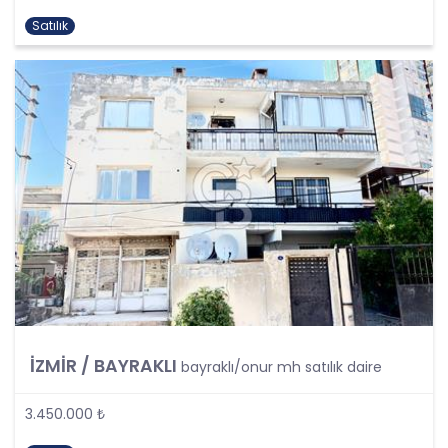
kişisel verilerin işlenmesi, üçüncü kişilere ve
Satılık
yurtdışına aktarılması konusunda KVK Kanunu’nda
öngörülen özel hükümler de dikkate alınarak
kişisel veri işleme faaliyetleri yerine getirilecek;
yukarıda belirtilen hususların yanında bu
durumlarda kanunun aradığı özel gereklilikler de
yerine getirilerek kişisel veri işleme faaliyetleri
gerçekleştirilecektir.
KİŞİSEL VERİLERİN İŞLENME
ŞARTLARI
1. Kişisel Verilerin Tespiti ve İşlenmesi
KVKK uyarınca, kişisel veri “Kimliği belirli veya
belirlenebilir gerçek kişiye ilişkin her türlü bilgi”
olarak tanımlanmıştır. Kişisel veri kavramı sadece
İZMİR / BAYRAKLI
ad, soyad, doğum yeri, doğum tarihi gibi kişilerin
bayraklı/onur mh satılık daire
tanınmasını ve teşhisini sağlayan bilgilerden
ibaret olmayıp ayrıca kişilerin fiziksel, sosyal,
3.450.000 ₺
kültürel, ekonomik, psikolojik tüm bilgilerini de