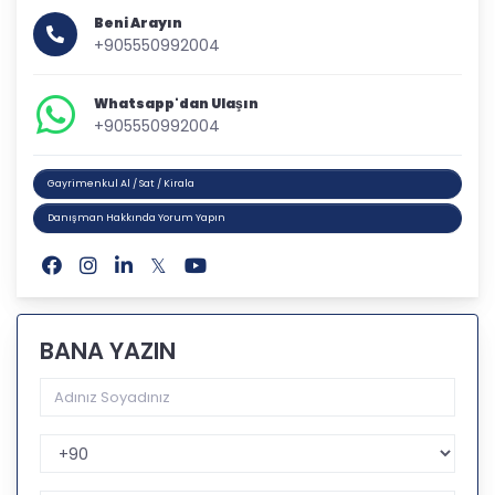
Beni Arayın
+905550992004
Whatsapp'dan Ulaşın
+905550992004
Gayrimenkul Al / Sat / Kirala
Danışman Hakkında Yorum Yapın
BANA YAZIN
Telefon Kodu