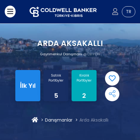
TR
ARDA AKSAKALLI
Gayrimenkul Danışmanı
@CB YÖN
Satılık
Kiralık
Portföyler
Portföyler
İlk Yıl
5
2
Danışmanlar
Arda Aksakallı