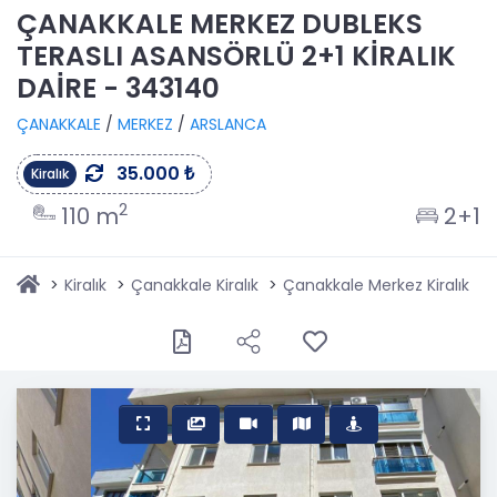
ÇANAKKALE MERKEZ DUBLEKS
TERASLI ASANSÖRLÜ 2+1 KİRALIK
DAİRE - 343140
ÇANAKKALE
/
MERKEZ
/
ARSLANCA
35.000 ₺
Kiralık
2
110 m
2+1
Kiralık
Çanakkale Kiralık
Çanakkale Merkez Kiralık