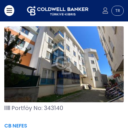
TR
Portföy No: 343140
CB NEFES