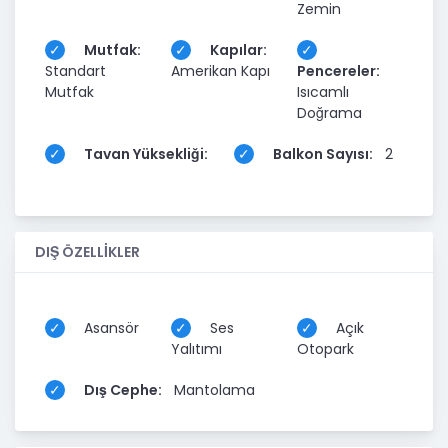
Zemin
Mutfak:
Kapılar:
Standart
Amerikan Kapı
Pencereler:
Mutfak
Isıcamlı
Doğrama
Tavan Yüksekliği:
Balkon Sayısı:
2
DIŞ ÖZELLİKLER
Asansör
Ses
Açık
Yalıtımı
Otopark
Dış Cephe:
Mantolama