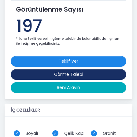
Görüntülenme Sayısı
197
* İlana teklif verebilir, görme talebinde bulunabilir, danışman
ile iletişime geçebilirsiniz.
Teklif Ver
Görme Talebi
Beni Arayın
İÇ ÖZELLİKLER
Boyalı
Çelik Kapı
Granit