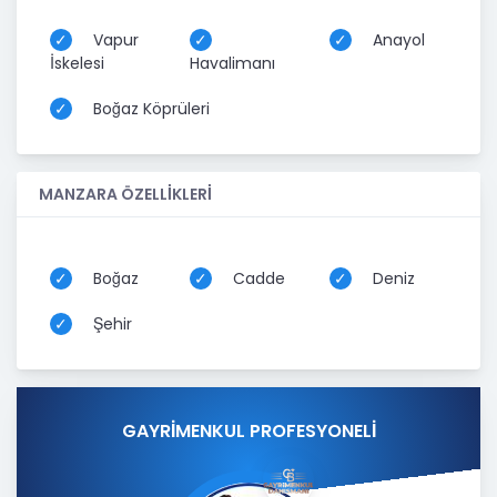
Vapur
Anayol
İskelesi
Havalimanı
Boğaz Köprüleri
MANZARA ÖZELLİKLERİ
Boğaz
Cadde
Deniz
Şehir
GAYRİMENKUL PROFESYONELİ