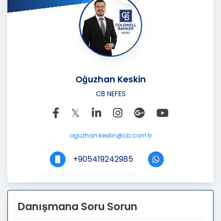
Oğuzhan Keskin
CB NEFES
oguzhan.keskin@cb.com.tr
+905419242985
Danışmana Soru Sorun