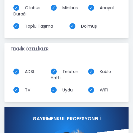
Otobüs
Minibüs
Anayol
Durağı
Toplu Taşıma
Dolmuş
TEKNİK ÖZELLİKLER
ADSL
Telefon
Kablo
Hattı
TV
Uydu
WIFI
GAYRİMENKUL PROFESYONELİ