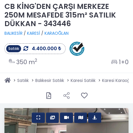
CB KİNG'DEN ÇARŞI MERKEZE
250M MESAFEDE 315m² SATILIK
DÜKKAN - 343446
BALIKESİR
/
KARESİ
/
KARAOĞLAN
4.400.000 ₺
Satılık
2
350 m
1+0
Satılık
Balıkesir Satılık
Karesi Satılık
Karesi Karaoğla