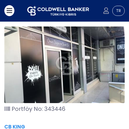
TR
Portföy No: 343446
CB KING