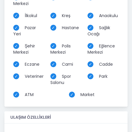
Merkezi
İlkokul
Kreş
Anaokulu
Pazar
Hastane
Sağlık
Yeri
Ocağı
Şehir
Polis
Eğlence
Merkezi
Merkezi
Merkezi
Eczane
Cami
Cadde
Veteriner
Spor
Park
Salonu
ATM
Market
ULAŞIM ÖZELLİKLERİ