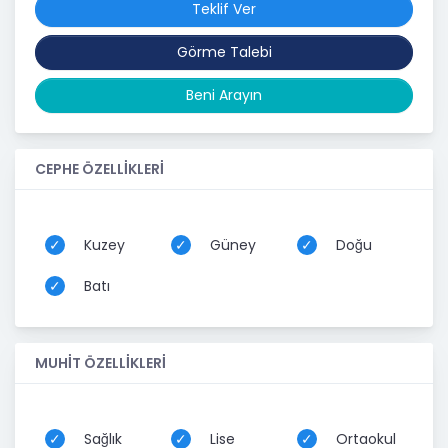
Teklif Ver
Görme Talebi
Beni Arayın
CEPHE ÖZELLİKLERİ
Kuzey
Güney
Doğu
Batı
MUHİT ÖZELLİKLERİ
Sağlık
Lise
Ortaokul