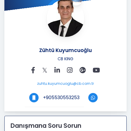
Zühtü Kuyumcuoğlu
CB KING
zuhtu.kuyumcuoglu@cb.com.tr
+905530553253
Danışmana Soru Sorun