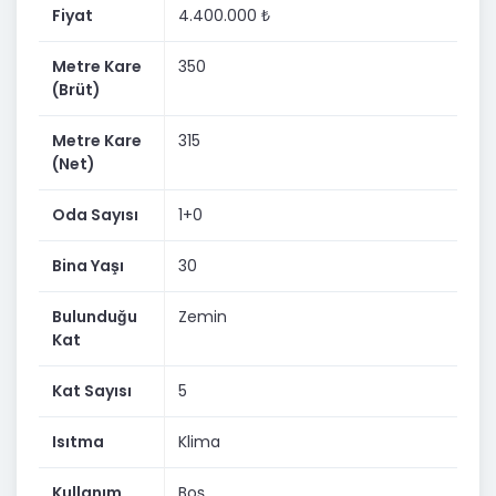
DÜKKANIMIZ MARKET,GÜZELLİK MERKEZİ,SPOR
Fiyat
4.400.000 ₺
SALONU,MOBİLYA MAĞAZASI GİBİ ÇEŞİTLİ İŞ KOLUNDA
DEĞERLENDİRİLEBİLİR.
Metre Kare
350
DETAYLI BİLGİ VE SUNUM İÇİN HEMEN İLETİŞİME
(Brüt)
GEÇEBİLİRSİNİZ.
Metre Kare
315
COLDWELL BANKER KİNG GAYRİMENKUL
(Net)
ZÜHTÜ KUYUMCUOĞLU
Oda Sayısı
1+0
0 553 055 32 53
Bina Yaşı
30
BU PORTFÖYÜN SUNUM VE PAZARLAMASINDA FİRMAMIZ
TEK YETKİLİDİR.
Bulunduğu
Zemin
Kat
Kat Sayısı
5
Isıtma
Klima
Kullanım
Boş