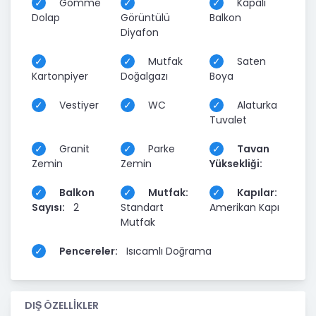
Gömme
Kapalı
Dolap
Görüntülü
Balkon
Diyafon
Mutfak
Saten
Kartonpiyer
Doğalgazı
Boya
Vestiyer
WC
Alaturka
Tuvalet
Granit
Parke
Tavan
Zemin
Zemin
Yüksekliği:
Balkon
Mutfak:
Kapılar:
Sayısı:
2
Standart
Amerikan Kapı
Mutfak
Pencereler:
Isıcamlı Doğrama
DIŞ ÖZELLİKLER