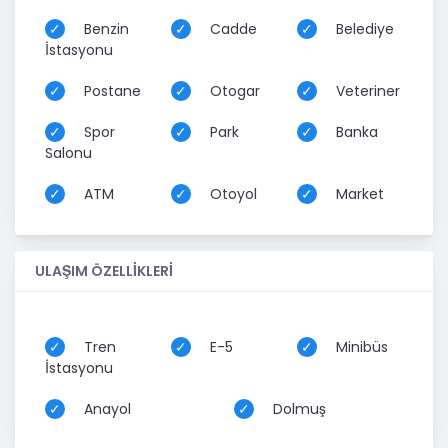
Benzin
Cadde
Belediye
İstasyonu
Postane
Otogar
Veteriner
Spor
Park
Banka
Salonu
ATM
Otoyol
Market
ULAŞIM ÖZELLİKLERİ
Tren
E-5
Minibüs
İstasyonu
Anayol
Dolmuş