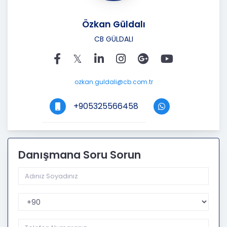
Özkan Güldalı
CB GÜLDALI
ozkan.guldali@cb.com.tr
+905325566458
Danışmana Soru Sorun
Telefon Kodu