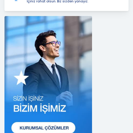
İçiniz rahat olsun. Biz sizden yanayız.
işlenmesi faaliyetleri kapsamında hukuka ve
dürüstlük kurallarına uygun hareket etmekle
yükümlüdür. Bu kapsamda, orantılılık gereklilikleri
dikkate alınacakve kişisel verileri işleme amacı
dışında kullanmayacaktır.
2. Kişisel Verilerin Doğru ve Gerektiğinde
Güncel Olmasını Sağlama
CB Gayrimenkul Franchising Pazarlama ve
Danışmanlık Hizmetleri A.Ş.; kişisel veri sahiplerinin
temel haklarını ve kendi meşru menfaatlerini
dikkate alarak işlediği kişisel verilerin doğru ve
güncel olmasını sağlamakla ve bu doğrultuda
gerekli tedbirleri almak için gerekli sistemleri
kurmakla yükümlüdür.
3. Belirli, Açık ve Meşru Amaçlarla İşleme
CB Gayrimenkul Franchising Pazarlama ve
Danışmanlık Hizmetleri A.Ş.; kişisel verilerin hangi
amaçla işleneceğini belirlemekle ve bu amaçları