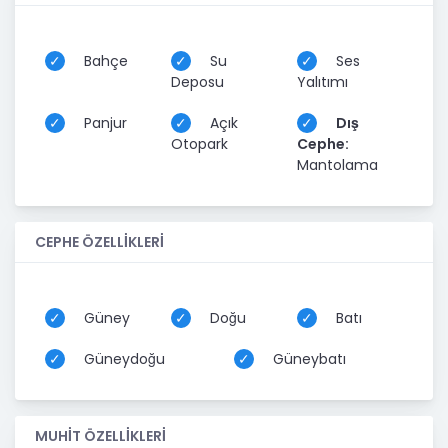
Bahçe
Su
Ses
Deposu
Yalıtımı
Panjur
Açık
Dış
Otopark
Cephe:
Mantolama
CEPHE ÖZELLİKLERİ
Güney
Doğu
Batı
Güneydoğu
Güneybatı
MUHİT ÖZELLİKLERİ