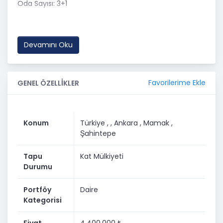
Oda Sayısı: 3+1
Bulunduğu Kat: 1.Kat
Bina Kat Sayısı: 3.Kat
Devamını Oku
Isıtma Sistemi: Kombi Doğalgaz
Kullanım Durumu: MÜLK SAHİBİ
Favorilerime Ekle
GENEL ÖZELLİKLER
Tapu Durumu: KAT MÜLKİYET
!KÖK TAPU!
Konum
Türkiye ,
, Ankara
, Mamak
,
BALKON : 2 KAPALI
Şahintepe
Krediye Uygunluk: Evet
Tapu
Kat Mülkiyeti
Durumu
-----------------------------------------------
-----------------------------------------------
Portföy
Daire
-----------------------------------------------
Kategorisi
---------------------
Konum Avantajı