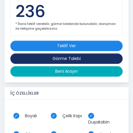
236
* İlana teklif verebilir, görme talebinde bulunabilir, danışman
ile iletişime geçebilirsiniz.
Teklif Ver
Görme Talebi
Beni Arayın
İÇ ÖZELLİKLER
Boyalı
Çelik Kapı
Duşakabin