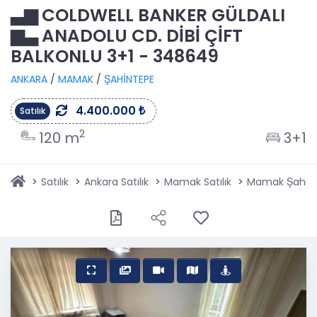
▃▆ COLDWELL BANKER GÜLDALI
▆▃ ANADOLU CD. DİBİ ÇİFT
BALKONLU 3+1 - 348649
ANKARA
/
MAMAK
/
ŞAHİNTEPE
4.400.000 ₺
Satılık
2
120 m
3+1
Satılık
Ankara Satılık
Mamak Satılık
Mamak Şahinte