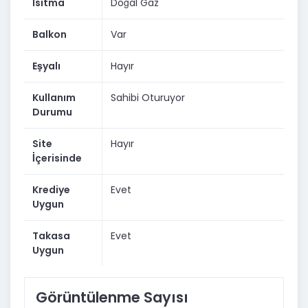
Isıtma
Doğal Gaz
aşamasında yanınızdadır.
Bizimle yalnızca bir daire değil, değerli bir yaşam alanı
Balkon
Var
kazanırsınız.
Eşyalı
Hayır
Detaylı bilgi, kredi hesaplama ve özel sunum için:
Coldwell Banker Güldalı Gayrimenkul
Kullanım
Sahibi Oturuyor
Durumu
Web: www.cbguldali.com.tr
Site
Hayır
Slogan: “Hayalinizdeki yaşam, bir adım uzağınızda.”
İçerisinde
Krediye
Evet
Uygun
Takasa
Evet
Uygun
Görüntülenme Sayısı