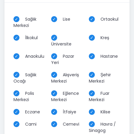
Sağlık
Lise
Ortaokul
Merkezi
İlkokul
Kreş
Üniversite
Anaokulu
Pazar
Hastane
Yeri
Sağlık
Alışveriş
Şehir
Ocağı
Merkezi
Merkezi
Polis
Eğlence
Fuar
Merkezi
Merkezi
Merkezi
Eczane
İtfaiye
Kilise
Cami
Cemevi
Havra /
Sinagog