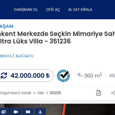
DANIŞMAN OL
OFIS AÇ
AL SAT KIRALA
YAŞAM
ent Merkezde Seçkin Mimariye Sa
tra Lüks Villa - 351236
NKAYA
/
ALACAATLI
42.000.000 ₺
2
360 m
Yaşamkent Satılık
Villa
351236