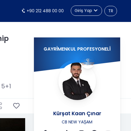
Giriş Yap
+90 212 488 00 00
TR
hip
GAYRİMENKUL PROFESYONELİ
5+1
Kürşat Kaan Çınar
CB NEW YAŞAM