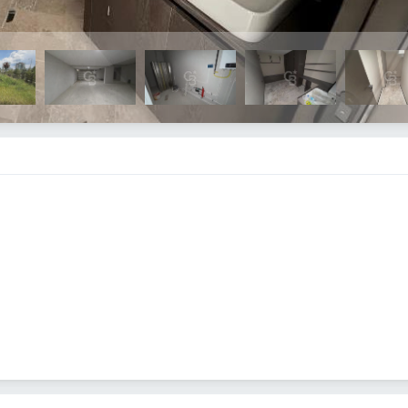
ı donanımlarıyla öne çıkan villamız, konforu ve prestiji bir arada 