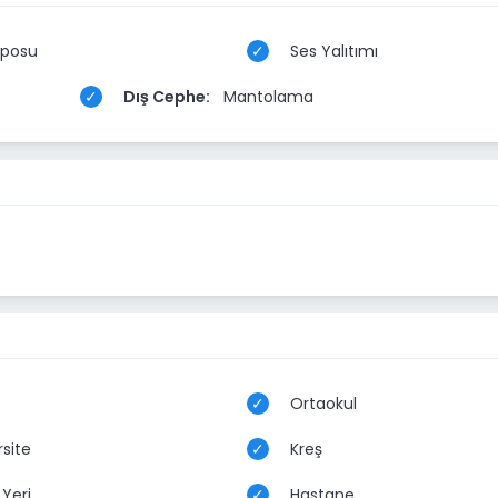
posu
Ses Yalıtımı
Dış Cephe:
Mantolama
Ortaokul
site
Kreş
Yeri
Hastane