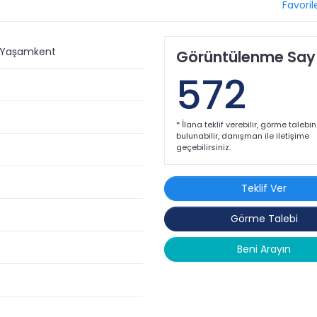
Favoril
 Yaşamkent
Görüntülenme Sayı
572
* İlana teklif verebilir, görme talebi
bulunabilir, danışman ile iletişime
geçebilirsiniz.
Teklif Ver
Görme Talebi
sarımı ve yüksek standartlardaki donanımlarıyla bu villa; aile ya
Beni Arayın
lirsiniz. Hayalinizdeki ayrıcalıklı yaşam sizi bekliyor