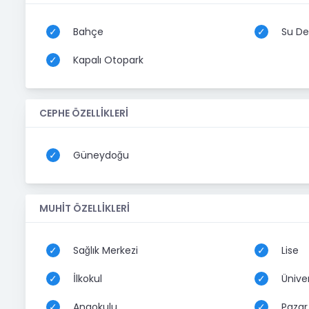
Bahçe
Su De
Kapalı Otopark
CEPHE ÖZELLİKLERİ
Güneydoğu
MUHİT ÖZELLİKLERİ
Sağlık Merkezi
Lise
İlkokul
Üniver
Anaokulu
Pazar 