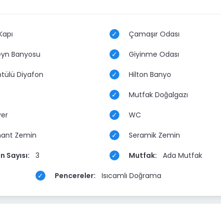
Kapı
Çamaşır Odası
yn Banyosu
Giyinme Odası
tülü Diyafon
Hilton Banyo
Mutfak Doğalgazı
yer
WC
ant Zemin
Seramik Zemin
n Sayısı:
3
Mutfak:
Ada Mutfak
Pencereler:
Isıcamlı Doğrama