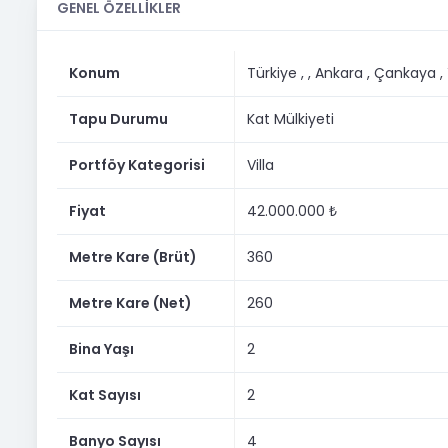
GENEL ÖZELLİKLER
4 adet ferah yatak odası
Her odada özel ebeveyn banyosu
Konum
Türkiye ,
, Ankara
, Çankaya
,
Her odada gömme dolap
Tapu Durumu
Kat Mülkiyeti
Size özel peyzajlı bahçe alanı
Portföy Kategorisi
Villa
2 araçlık kapalı otopark
Fiyat
42.000.000 ₺
Kaliteli malzeme ve üst segment işçilik
seçkin ve prestijli yaşam ortamı
Metre Kare (Brüt)
360
köşe villa
Metre Kare (Net)
260
Geniş iç hacmi, her bireye özel yaşam alanı sunan oda ta
Bina Yaşı
2
konfor ve yatırım değeri açısından eşsiz bir fırsattır.
Detaylı bilgi ve yerinde görmek için bizimle iletişime geçebi
Kat Sayısı
2
Banyo Sayısı
4