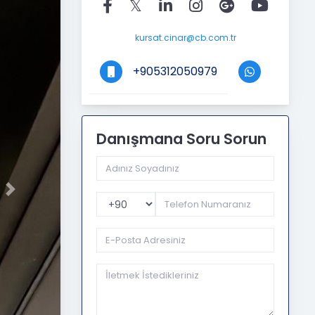
kursat.cinar@cb.com.tr
+905312050979
Danışmana Soru Sorun
Next
Telefon Kodu