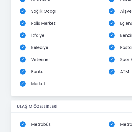
Sağlık Ocağı
Alışve
Polis Merkezi
Eğlen
İtfaiye
Benzi
Belediye
Posta
Veteriner
Spor 
Banka
ATM
Market
ULAŞIM ÖZELLİKLERİ
Metrobüs
Metr