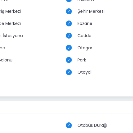
riş Merkezi
Şehir Merkezi
ce Merkezi
Eczane
n İstasyonu
Cadde
ne
Otogar
Salonu
Park
Otoyol
o
Otobüs Durağı