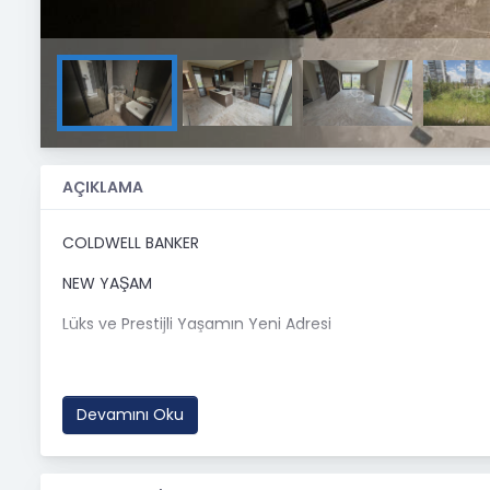
AÇIKLAMA
COLDWELL BANKER
NEW YAŞAM
Lüks ve Prestijli Yaşamın Yeni Adresi
Modern mimarisi, fonksiyonel yaşam alanları ve ayrıcalıkl
5+1 geniş yaşam konsepti
Devamını Oku
Yerden ısıtma sistemi ile dört mevsim konfor
Bağımsız çamaşır odası