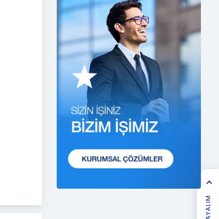
etmektedir.
1. Hukuka ve Dürüstlük
Kuralına Uygun Kişisel Veri
İşleme Faaliyetlerinde
Bulunma
CB Gayrimenkul Franchising
Pazarlama ve Danışmanlık
Hizmetleri A.Ş.; kişisel verilerin
işlenmesi faaliyetleri
kapsamında hukuka ve
dürüstlük kurallarına uygun
hareket etmekle yükümlüdür.
Bu kapsamda, orantılılık
gereklilikleri dikkate alınacakve
kişisel verileri işleme amacı
dışında kullanmayacaktır.
2. Kişisel Verilerin Doğru ve
Gerektiğinde Güncel Olmasını
Sağlama