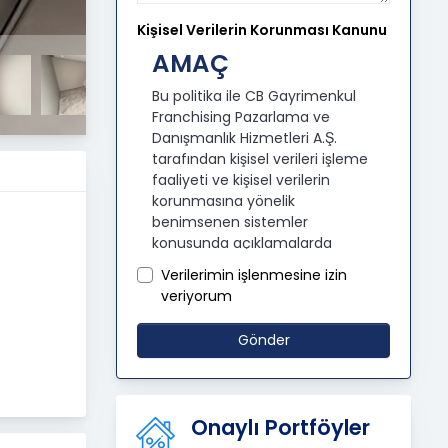
Kişisel Verilerin Korunması Kanunu
AMAÇ
Bu politika ile CB Gayrimenkul
Franchising Pazarlama ve
Danışmanlık Hizmetleri A.Ş.
tarafından kişisel verileri işleme
faaliyeti ve kişisel verilerin
korunmasına yönelik
benimsenen sistemler
konusunda açıklamalarda
bulunmak, bu kapsamda iş
Verilerimin işlenmesine izin
ortaklarımız, mevcut ve aday
veriyorum
çalışanlarımız, mevcut ve
potansiyel müşterilerimiz, şirket
sunuyor.
Gönder
hissedarlarımız, ziyaretçilerimiz
ve üçüncü kişiler başta olmak
üzer kişisel verileri şirketimiz
tarafından işlenen kişilerin
Onaylı Portföyler
bilgilendirilerek şeffaflığın