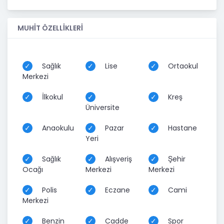
MUHİT ÖZELLİKLERİ
Sağlık
Lise
Ortaokul
Merkezi
İlkokul
Kreş
Üniversite
Anaokulu
Pazar
Hastane
Yeri
Sağlık
Alışveriş
Şehir
Ocağı
Merkezi
Merkezi
Polis
Eczane
Cami
Merkezi
Benzin
Cadde
Spor