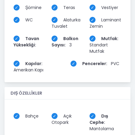
Şömine
Teras
Vestiyer
WC
Alaturka
Laminant
Tuvalet
Zemin
Tavan
Balkon
Mutfak:
Yüksekliği:
Sayısı:
3
Standart
Mutfak
Kapılar:
Pencereler:
PVC
Amerikan Kapı
DIŞ ÖZELLİKLER
Bahçe
Açık
Dış
Otopark
Cephe:
Mantolama