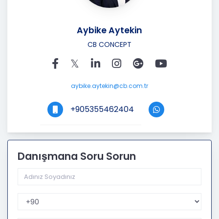
Aybike Aytekin
CB CONCEPT
aybike.aytekin@cb.com.tr
+905355462404
Danışmana Soru Sorun
Telefon Kodu