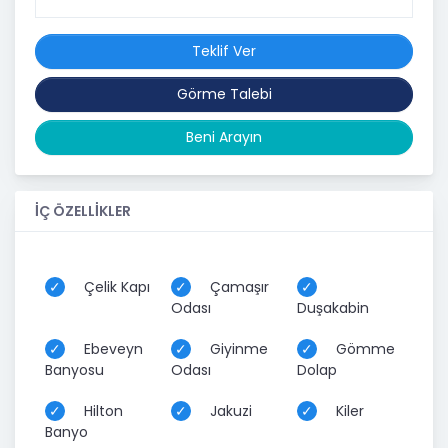
Teklif Ver
Görme Talebi
Beni Arayın
İÇ ÖZELLİKLER
Çelik Kapı
Çamaşır
Odası
Duşakabin
Ebeveyn
Giyinme
Gömme
Banyosu
Odası
Dolap
Hilton
Jakuzi
Kiler
Banyo