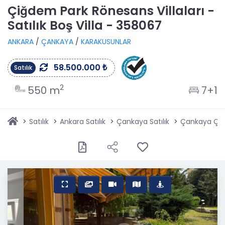
Çiğdem Park Rönesans Villaları -
Satılık Boş Villa - 358067
ANKARA
/
ÇANKAYA
/
KARAKUSUNLAR
58.500.000 ₺
Satılık
2
550 m
7+1
Satılık
Ankara Satılık
Çankaya Satılık
Çankaya Çiğ