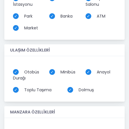
İstasyonu
Salonu
Park
Banka
ATM
Market
ULAŞIM ÖZELLİKLERİ
Otobüs
Minibüs
Anayol
Durağı
Toplu Taşıma
Dolmuş
MANZARA ÖZELLİKLERİ