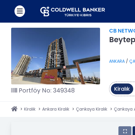
CB NETW
Beytepe
ANKARA
/
ÇA
Kiralık
Portföy No: 349348
Kiralık
Ankara Kiralık
Çankaya Kiralık
Çankaya Al