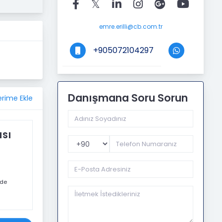
emre.erilli@cb.com.tr
+905072104297
Danışmana Soru Sorun
erime Ekle
sı
Telefon Kodu
nde