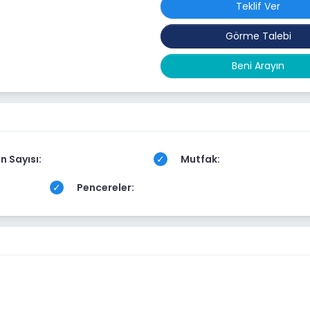
Teklif Ver
Görme Talebi
Beni Arayın
n Sayısı:
Mutfak:
Pencereler: