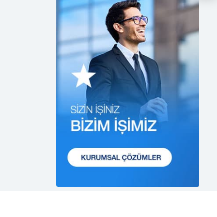
etmektedir.
1. Hukuka ve Dürüstlük
Kuralına Uygun Kişisel Veri
İşleme Faaliyetlerinde
Bulunma
CB Gayrimenkul Franchising
Pazarlama ve Danışmanlık
Hizmetleri A.Ş.; kişisel verilerin
işlenmesi faaliyetleri
kapsamında hukuka ve
dürüstlük kurallarına uygun
hareket etmekle yükümlüdür.
Bu kapsamda, orantılılık
gereklilikleri dikkate alınacakve
kişisel verileri işleme amacı
dışında kullanmayacaktır.
2. Kişisel Verilerin Doğru ve
Gerektiğinde Güncel Olmasını
Sağlama