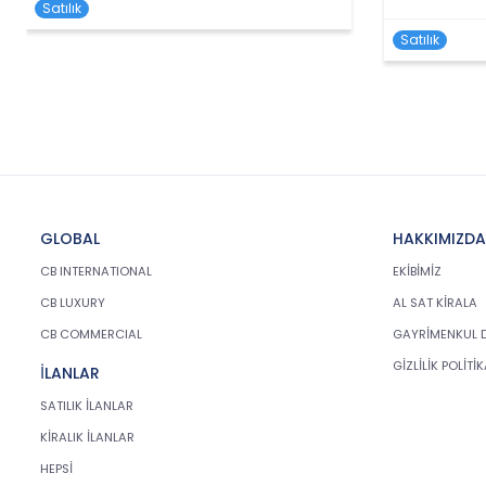
Satılık
Satılık
GLOBAL
HAKKIMIZDA
CB INTERNATIONAL
EKİBİMİZ
CB LUXURY
AL SAT KİRALA
CB COMMERCIAL
GAYRİMENKUL 
GİZLİLİK POLİTİ
İLANLAR
SATILIK İLANLAR
KİRALIK İLANLAR
HEPSİ