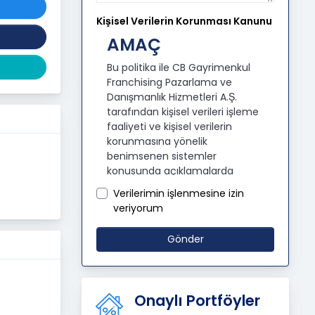
Kişisel Verilerin Korunması Kanunu
AMAÇ
Bu politika ile CB Gayrimenkul
Franchising Pazarlama ve
Danışmanlık Hizmetleri A.Ş.
tarafından kişisel verileri işleme
faaliyeti ve kişisel verilerin
korunmasına yönelik
benimsenen sistemler
konusunda açıklamalarda
bulunmak, bu kapsamda iş
Verilerimin işlenmesine izin
ortaklarımız, mevcut ve aday
veriyorum
çalışanlarımız, mevcut ve
potansiyel müşterilerimiz, şirket
Gönder
hissedarlarımız, ziyaretçilerimiz
ve üçüncü kişiler başta olmak
üzer kişisel verileri şirketimiz
tarafından işlenen kişilerin
Onaylı Portföyler
bilgilendirilerek şeffaflığın