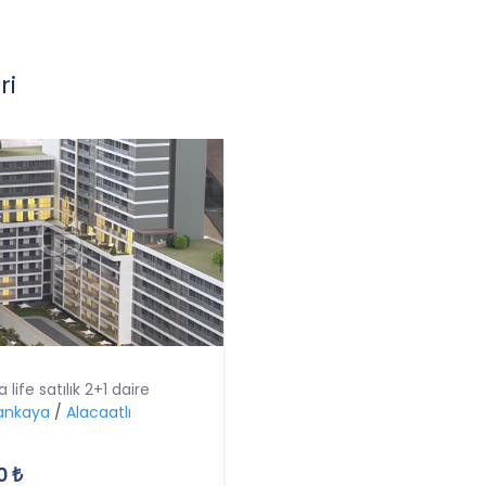
ri
life satılık 2+1 daire
ankaya
/
Alacaatlı
0 ₺