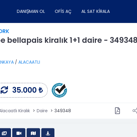
DANIŞMAN OL
OFIS AÇ
AL SAT KIRALA
ORK
 bellapais kiralık 1+1 daire - 34934
NKAYA
/
ALACAATLI
35.000 ₺
acaatlı Kiralık
Daire
349348