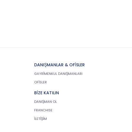
veri sahiplerinin bilgisine
sunmakla yükümlüdür. Kişisel
veriler belirtilen meşru ve
hukuka uygun amaçlar dışında
işlenmeyecektir..
4. İşlendikleri Amaçla
Bağlantılı, Sınırlı ve Ölçülü
Olma
CB Gayrimenkul Franchising
DANIŞMANLAR & OFİSLER
Pazarlama ve Danışmanlık
Hizmetleri A.Ş.; kişisel verileri
GAYRİMENKUL DANIŞMANLARI
belirlenen amaçların
OFİSLER
gerçekleştirilmesine elverişli bir
biçimde işleyecek ve amacın
BİZE KATILIN
gerçekleştirilmesi ile ilgili
DANIŞMAN OL
olmayan veya ihtiyaç
duyulmayan kişisel verilerin
FRANCHISE
işlenmesinden kaçınacaktır.
İLETİŞİM
5. İlgili Mevzuatta Öngörülen