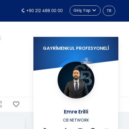
Giriş Yap
+90 212 488 00 00
TR
8
GAYRİMENKUL PROFESYONELİ
Emre Erilli
CB NETWORK