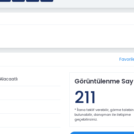
Favoril
 Alacaatlı
Görüntülenme Sayı
211
* İlana teklif verebilir, görme talebi
bulunabilir, danışman ile iletişime
geçebilirsiniz.