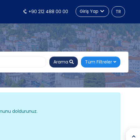
Giriş Yap
+90 212 488 00 00
TR
Arama
Tüm Filtreler
ormunu doldurunuz.