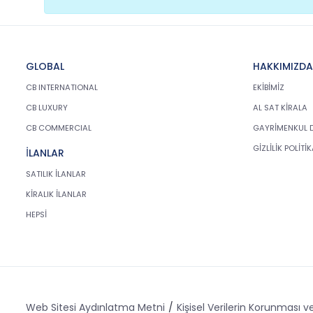
GLOBAL
HAKKIMIZDA
CB INTERNATIONAL
EKİBİMİZ
CB LUXURY
AL SAT KİRALA
CB COMMERCIAL
GAYRİMENKUL 
GİZLİLİK POLİTİ
İLANLAR
SATILIK İLANLAR
KİRALIK İLANLAR
HEPSİ
Web Sitesi Aydınlatma Metni
Kişisel Verilerin Korunması ve